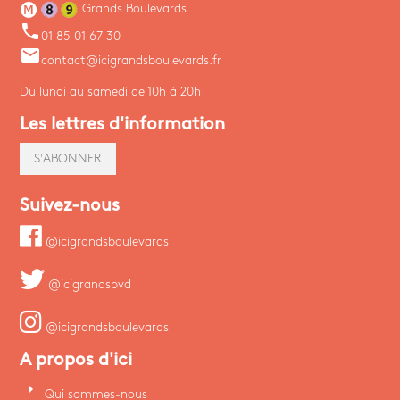
Grands Boulevards
phone
01 85 01 67 30
email
contact@icigrandsboulevards.fr
Du lundi au samedi de 10h à 20h
Les lettres d'information
S'ABONNER
Suivez-nous
@icigrandsboulevards
@icigrandsbvd
@icigrandsboulevards
A propos d'ici
arrow_right
Qui sommes-nous