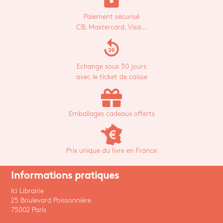
Paiement sécurisé
CB, Mastercard, Visa...
replay_30
Echange sous 30 jours
avec le ticket de caisse
Emballages cadeaux offerts
Prix unique du livre en France
Informations pratiques
Ici Librairie
25 Boulevard Poissonnière
75002 Paris