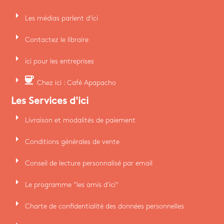
arrow_right
Les médias parlent d'ici
arrow_right
Contactez le libraire
arrow_right
ici pour les entreprises
arrow_right
coffee
Chez ici : Café Apapacho
Les Services d'ici
arrow_right
Livraison et modalités de paiement
arrow_right
Conditions générales de vente
arrow_right
Conseil de lecture personnalisé par email
arrow_right
Le programme "les amis d'ici"
arrow_right
Charte de confidentialité des données personnelles