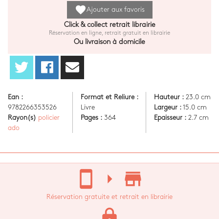
favorite
Ajouter aux favoris
Click & collect retrait librairie
Réservation en ligne, retrait gratuit en librairie
Ou livraison à domicile
Ean :
Format et Reliure :
Hauteur :
23.0 cm
9782266353526
Livre
Largeur :
15.0 cm
Rayon(s)
policier
Pages :
364
Epaisseur :
2.7 cm
ado
stay_current_portrait
arrow_right
store_mall_directory
Réservation gratuite et retrait en librairie
lock