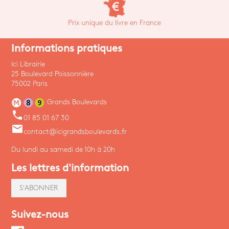
Prix unique du livre en France
Informations pratiques
Ici Librairie
25 Boulevard Poissonnière
75002 Paris
Grands Boulevards
phone
01 85 01 67 30
email
contact@icigrandsboulevards.fr
Du lundi au samedi de 10h à 20h
Les lettres d'information
S'ABONNER
Suivez-nous