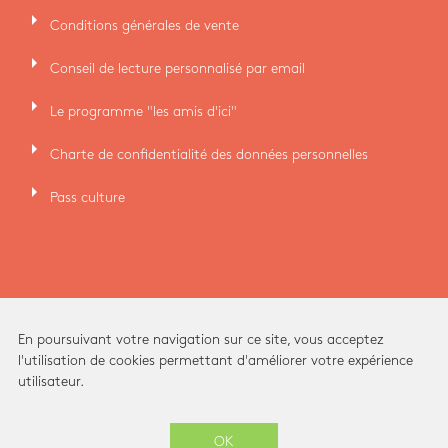
arrow_right
Conditions générales de vente
arrow_right
Conseil de lecture personnalisé par email
arrow_right
Le programme "les amis d'ici"
arrow_right
Charte de confidentialité des données personnelles
arrow_right
Pass culture
En poursuivant votre navigation sur ce site, vous acceptez
l'utilisation de cookies permettant d'améliorer votre expérience
utilisateur.
Ici Librairie - Paris Grands Boulevards © 2026 -
OK