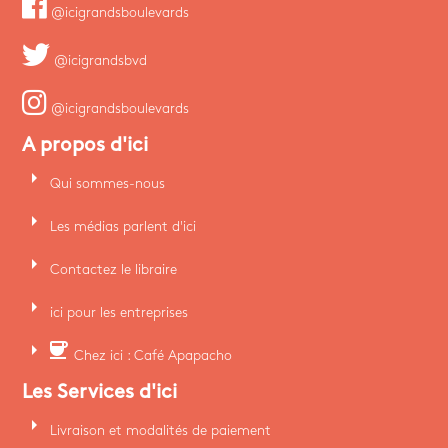
@icigrandsboulevards
@icigrandsbvd
@icigrandsboulevards
A propos d'ici
arrow_right
Qui sommes-nous
arrow_right
Les médias parlent d'ici
arrow_right
Contactez le libraire
arrow_right
ici pour les entreprises
arrow_right
coffee
Chez ici : Café Apapacho
Les Services d'ici
arrow_right
Livraison et modalités de paiement