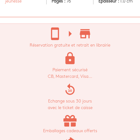
jeunesse
Pages :
76
Epaisseur :
1.0 cm
stay_current_portrait
arrow_right
store_mall_directory
Réservation gratuite et retrait en librairie
lock
Paiement sécurisé
CB, Mastercard, Visa...
replay_30
Echange sous 30 jours
avec le ticket de caisse
Emballages cadeaux offerts