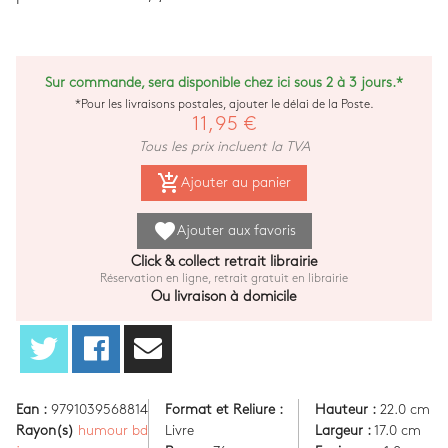
Sur commande, sera disponible chez ici sous 2 à 3 jours.*
*Pour les livraisons postales, ajouter le délai de la Poste.
11,95 €
Tous les prix incluent la TVA
add_shopping_cart
Ajouter au panier
favorite
Ajouter aux favoris
Click & collect retrait librairie
Réservation en ligne, retrait gratuit en librairie
Ou livraison à domicile
Ean :
9791039568814
Format et Reliure :
Hauteur :
22.0 cm
Rayon(s)
humour bd
Livre
Largeur :
17.0 cm