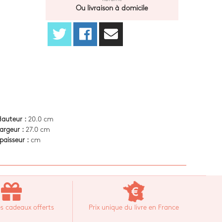
Click & collect retrait librairie
Réservation en ligne, retrait gratuit en
librairie
Ou livraison à domicile
auteur :
20.0 cm
argeur :
27.0 cm
paisseur :
cm
s cadeaux offerts
Prix unique du livre en France