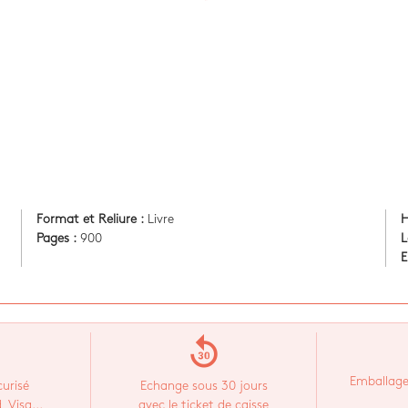
Format et Reliure :
Livre
H
Pages :
900
L
E
replay_30
Emballage
urisé
Echange sous 30 jours
 Visa...
avec le ticket de caisse