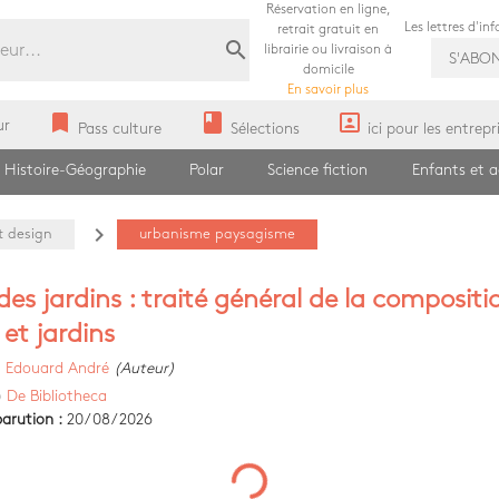
Réservation en ligne,
Les lettres d'in
retrait gratuit en
search
librairie ou livraison à
S'ABO
domicile
En savoir plus
bookmark
book
portrait
ur
Pass culture
Sélections
ici pour les entrepr
Histoire-Géographie
Polar
Science fiction
Enfants et 
navigate_next
t design
urbanisme paysagisme
 des jardins : traité général de la compositi
 et jardins
)
Edouard André
(Auteur)
)
De Bibliotheca
arution :
20/08/2026