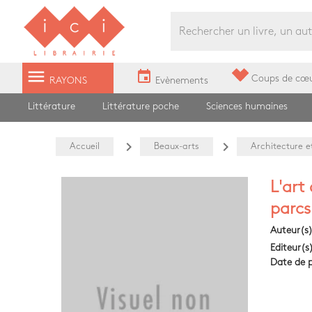
Librairie Ici Grands Boulevards
menu
event
Coups de cœ
RAYONS
Evènements
Littérature
Littérature poche
Sciences humaines
navigate_next
navigate_next
Accueil
Beaux-arts
Architecture e
L'art
parcs
Auteur(s
Editeur(s
Date de p