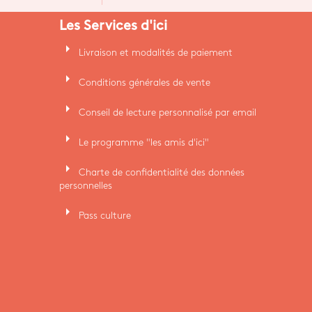
Les Services d'ici
arrow_right
Livraison et modalités de paiement
arrow_right
Conditions générales de vente
arrow_right
Conseil de lecture personnalisé par email
arrow_right
Le programme "les amis d'ici"
arrow_right
Charte de confidentialité des données
personnelles
arrow_right
Pass culture