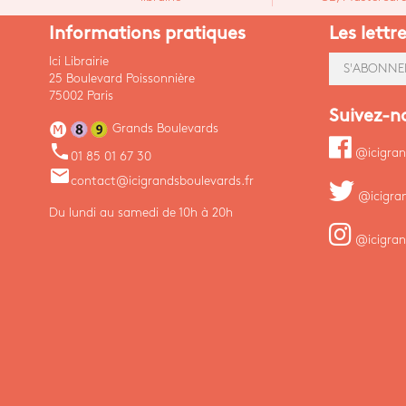
Informations pratiques
Les lettr
Ici Librairie
S'ABONNE
25 Boulevard Poissonnière
75002 Paris
Suivez-n
Grands Boulevards
phone
@icigran
01 85 01 67 30
email
contact@icigrandsboulevards.fr
@icigra
Du lundi au samedi de 10h à 20h
@icigran