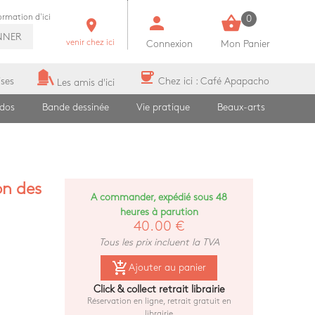
person
shopping_basket
formation d'ici
0
room
NNER
venir chez ici
Connexion
Mon Panier
coffee
ises
Chez ici : Café Apapacho
Les amis d'ici
ados
Bande dessinée
Vie pratique
Beaux-arts
on des
A commander, expédié sous 48
heures à parution
40,00 €
Tous les prix incluent la TVA
add_shopping_cart
Ajouter au panier
favorite
Ajouter aux favoris