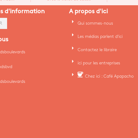
es d'information
A propos d'ici
arrow_right
Qui sommes-nous
R
arrow_right
Les médias parlent d'ici
ous
arrow_right
Contactez le libraire
dsboulevards
arrow_right
ici pour les entreprises
ndsbvd
arrow_right
coffee
Chez ici : Café Apapacho
dsboulevards