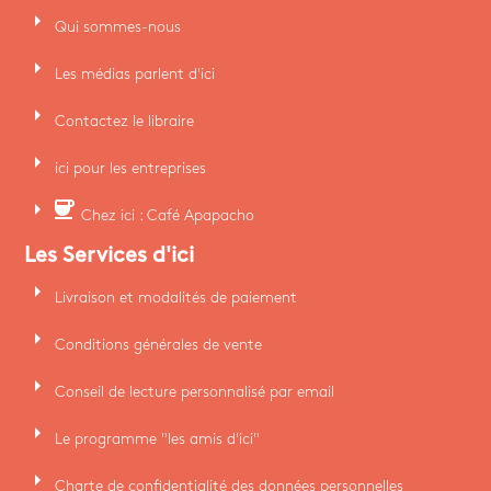
arrow_right
Qui sommes-nous
arrow_right
Les médias parlent d'ici
arrow_right
Contactez le libraire
arrow_right
ici pour les entreprises
arrow_right
coffee
Chez ici : Café Apapacho
Les Services d'ici
arrow_right
Livraison et modalités de paiement
arrow_right
Conditions générales de vente
arrow_right
Conseil de lecture personnalisé par email
arrow_right
Le programme "les amis d'ici"
arrow_right
Charte de confidentialité des données personnelles