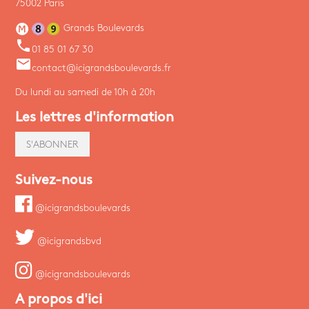
75002 Paris
Grands Boulevards
phone
01 85 01 67 30
email
contact@icigrandsboulevards.fr
Du lundi au samedi de 10h à 20h
Les lettres d'information
S'ABONNER
Suivez-nous
@icigrandsboulevards
@icigrandsbvd
@icigrandsboulevards
A propos d'ici