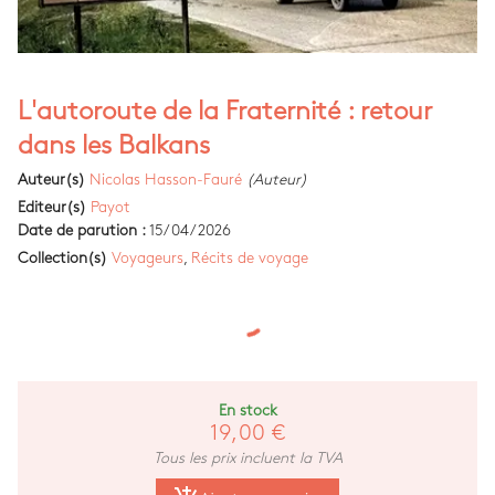
L'autoroute de la Fraternité : retour
dans les Balkans
Auteur(s)
Nicolas Hasson-Fauré
(Auteur)
Editeur(s)
Payot
Date de parution :
15/04/2026
Collection(s)
Voyageurs
,
Récits de voyage
En stock
19,00 €
Tous les prix incluent la TVA