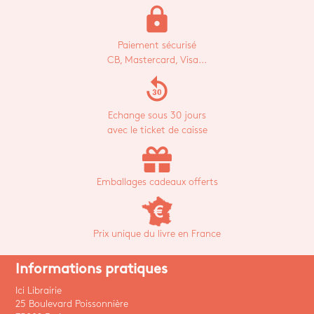
lock
Paiement sécurisé
CB, Mastercard, Visa...
replay_30
Echange sous 30 jours
avec le ticket de caisse
Emballages cadeaux offerts
Prix unique du livre en France
Informations pratiques
Ici Librairie
25 Boulevard Poissonnière