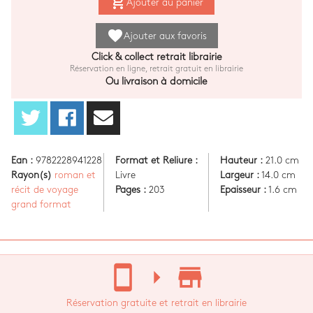
add_shopping_cart
Ajouter au panier
favorite
Ajouter aux favoris
Click & collect retrait librairie
Réservation en ligne, retrait gratuit en librairie
Ou livraison à domicile
Ean :
9782228941228
Format et Reliure :
Hauteur :
21.0 cm
Rayon(s)
roman et
Livre
Largeur :
14.0 cm
récit de voyage
Pages :
203
Epaisseur :
1.6 cm
grand format
stay_current_portrait
arrow_right
store_mall_directory
Réservation gratuite et retrait en librairie