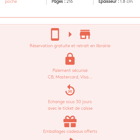
poche
Pages :
216
Epaisseur :
1.8 cm
stay_current_portrait
arrow_right
store_mall_directory
Réservation gratuite et retrait en librairie
lock
Paiement sécurisé
CB, Mastercard, Visa...
replay_30
Echange sous 30 jours
avec le ticket de caisse
Emballages cadeaux offerts