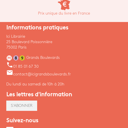
Prix unique du livre en France
Informations pratiques
Ici Librairie
25 Boulevard Poissonnière
75002 Paris
Grands Boulevards
phone
01 85 01 67 30
email
contact@icigrandsboulevards.fr
Du lundi au samedi de 10h à 20h
Les lettres d'information
S'ABONNER
Suivez-nous