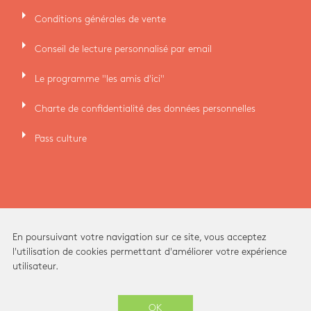
arrow_right
Conditions générales de vente
arrow_right
Conseil de lecture personnalisé par email
arrow_right
Le programme "les amis d'ici"
arrow_right
Charte de confidentialité des données personnelles
arrow_right
Pass culture
En poursuivant votre navigation sur ce site, vous acceptez
l'utilisation de cookies permettant d'améliorer votre expérience
utilisateur.
Ici Librairie - Paris Grands Boulevards © 2026 -
OK