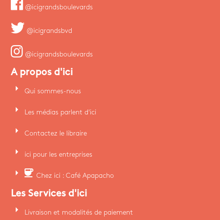
@icigrandsboulevards
@icigrandsbvd
@icigrandsboulevards
A propos d'ici
arrow_right
Qui sommes-nous
arrow_right
Les médias parlent d'ici
arrow_right
Contactez le libraire
arrow_right
ici pour les entreprises
arrow_right
coffee
Chez ici : Café Apapacho
Les Services d'ici
arrow_right
Livraison et modalités de paiement