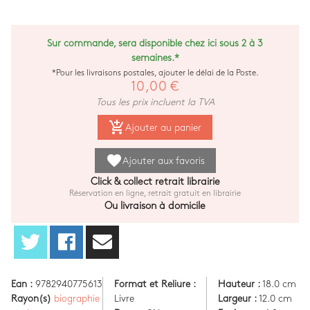
Sur commande, sera disponible chez ici sous 2 à 3
semaines.*
*Pour les livraisons postales, ajouter le délai de la Poste.
10,00 €
Tous les prix incluent la TVA
add_shopping_cart
Ajouter au panier
favorite
Ajouter aux favoris
Click & collect retrait librairie
Réservation en ligne, retrait gratuit en librairie
Ou livraison à domicile
Ean :
9782940775613
Format et Reliure :
Hauteur :
18.0 cm
Rayon(s)
biographie
Livre
Largeur :
12.0 cm