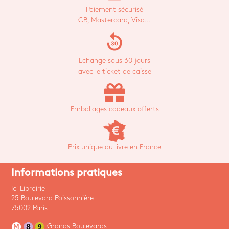
Paiement sécurisé
CB, Mastercard, Visa...
replay_30
Echange sous 30 jours
avec le ticket de caisse
Emballages cadeaux offerts
Prix unique du livre en France
Informations pratiques
Ici Librairie
25 Boulevard Poissonnière
75002 Paris
Grands Boulevards