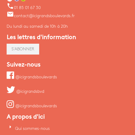
phone
01 85 01 67 30
email
contact@icigrandsboulevards.fr
Du lundi au samedi de 10h à 20h
Les lettres d'information
S'ABONNER
Suivez-nous
@icigrandsboulevards
@icigrandsbvd
@icigrandsboulevards
A propos d'ici
arrow_right
Qui sommes-nous