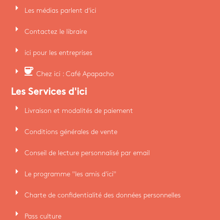
arrow_right
Les médias parlent d'ici
arrow_right
Contactez le libraire
arrow_right
ici pour les entreprises
arrow_right
coffee
Chez ici : Café Apapacho
Les Services d'ici
arrow_right
Livraison et modalités de paiement
arrow_right
Conditions générales de vente
arrow_right
Conseil de lecture personnalisé par email
arrow_right
Le programme "les amis d'ici"
arrow_right
Charte de confidentialité des données personnelles
arrow_right
Pass culture