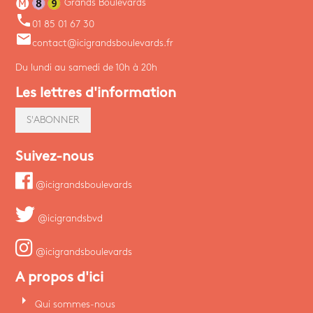
Grands Boulevards
phone
01 85 01 67 30
email
contact@icigrandsboulevards.fr
Du lundi au samedi de 10h à 20h
Les lettres d'information
S'ABONNER
Suivez-nous
@icigrandsboulevards
@icigrandsbvd
@icigrandsboulevards
A propos d'ici
arrow_right
Qui sommes-nous