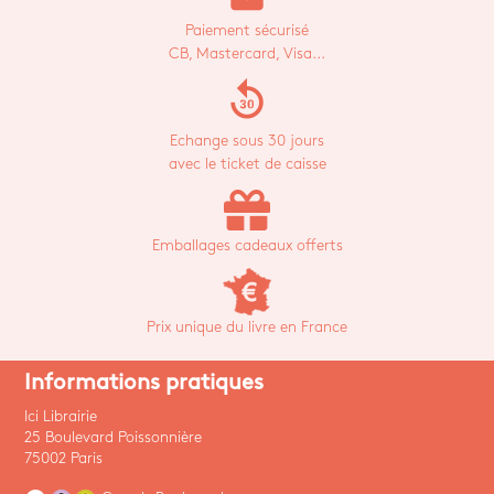
Paiement sécurisé
CB, Mastercard, Visa...
replay_30
Echange sous 30 jours
avec le ticket de caisse
Emballages cadeaux offerts
Prix unique du livre en France
Informations pratiques
Ici Librairie
25 Boulevard Poissonnière
75002 Paris