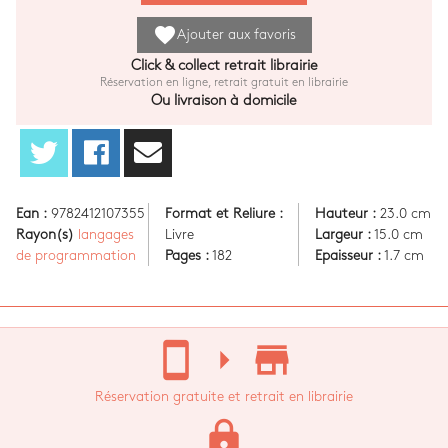
favorite
Ajouter aux favoris
Click & collect retrait librairie
Réservation en ligne, retrait gratuit en librairie
Ou livraison à domicile
Ean :
9782412107355
Format et Reliure :
Hauteur :
23.0 cm
Rayon(s)
langages
Livre
Largeur :
15.0 cm
de programmation
Pages :
182
Epaisseur :
1.7 cm
stay_current_portrait
arrow_right
store_mall_directory
Réservation gratuite et retrait en librairie
lock