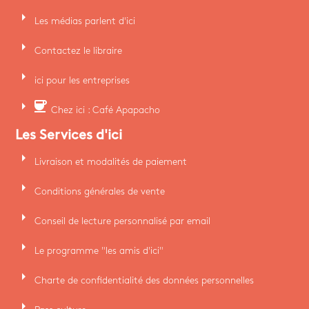
arrow_right
Les médias parlent d'ici
arrow_right
Contactez le libraire
arrow_right
ici pour les entreprises
arrow_right
coffee
Chez ici : Café Apapacho
Les Services d'ici
arrow_right
Livraison et modalités de paiement
arrow_right
Conditions générales de vente
arrow_right
Conseil de lecture personnalisé par email
arrow_right
Le programme "les amis d'ici"
arrow_right
Charte de confidentialité des données personnelles
arrow_right