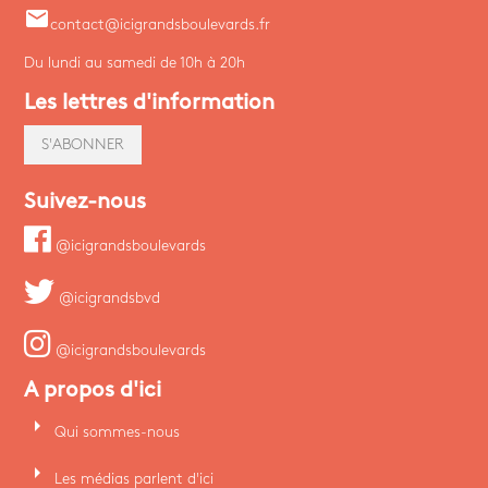
email
contact@icigrandsboulevards.fr
Du lundi au samedi de 10h à 20h
Les lettres d'information
S'ABONNER
Suivez-nous
@icigrandsboulevards
@icigrandsbvd
@icigrandsboulevards
A propos d'ici
arrow_right
Qui sommes-nous
arrow_right
Les médias parlent d'ici