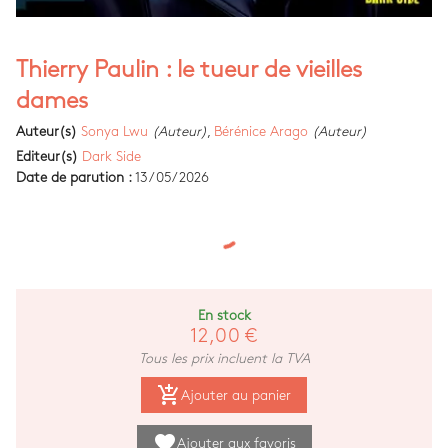
Thierry Paulin : le tueur de vieilles
dames
Auteur(s)
Sonya Lwu
(Auteur)
,
Bérénice Arago
(Auteur)
Editeur(s)
Dark Side
Date de parution :
13/05/2026
En stock
12,00 €
Tous les prix incluent la TVA
add_shopping_cart
Ajouter au panier
favorite
Ajouter aux favoris