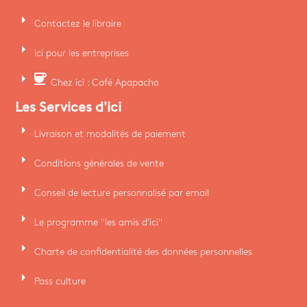
arrow_right
Contactez le libraire
arrow_right
ici pour les entreprises
arrow_right
coffee
Chez ici : Café Apapacho
Les Services d'ici
arrow_right
Livraison et modalités de paiement
arrow_right
Conditions générales de vente
arrow_right
Conseil de lecture personnalisé par email
arrow_right
Le programme "les amis d'ici"
arrow_right
Charte de confidentialité des données personnelles
arrow_right
Pass culture