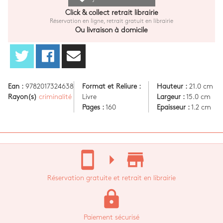
Click & collect retrait librairie
Réservation en ligne, retrait gratuit en librairie
Ou livraison à domicile
Ean :
9782017324638
Format et Reliure :
Hauteur :
21.0 cm
Rayon(s)
criminalité
Livre
Largeur :
15.0 cm
Pages :
160
Epaisseur :
1.2 cm
stay_current_portrait
arrow_right
store_mall_directory
Réservation gratuite et retrait en librairie
lock
Paiement sécurisé