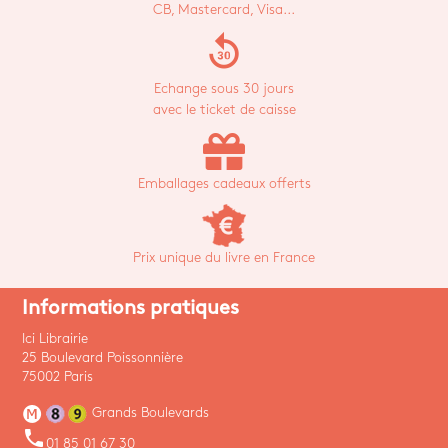
CB, Mastercard, Visa...
replay_30
Echange sous 30 jours
avec le ticket de caisse
Emballages cadeaux offerts
Prix unique du livre en France
Informations pratiques
Ici Librairie
25 Boulevard Poissonnière
75002 Paris
Grands Boulevards
phone
01 85 01 67 30