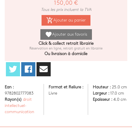
150,00 €
Tous les prix incluent la TVA
add_shopping_cart
Ajouter au panier
favorite
Ajouter aux favoris
Click & collect retrait librairie
Réservation en ligne, retrait gratuit en librairie
Ou livraison à domicile
Ean :
Format et Reliure :
Hauteur :
25.0 cm
9782802777083
Livre
Largeur :
17.0 cm
Rayon(s)
droit
Epaisseur :
4.0 cm
intellectuel-
communication