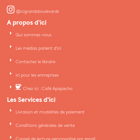
@icigrandsboulevards
A propos d'ici
arrow_right
Qui sommes-nous
arrow_right
Les médias parlent d'ici
arrow_right
Contactez le libraire
arrow_right
ici pour les entreprises
arrow_right
coffee
Chez ici : Café Apapacho
Les Services d'ici
arrow_right
Livraison et modalités de paiement
arrow_right
Conditions générales de vente
arrow_right
Conseil de lecture personnalisé par email