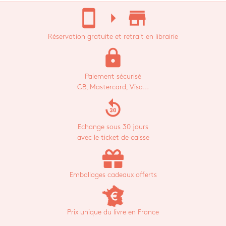
stay_current_portrait
arrow_right
store_mall_directory
Réservation gratuite et retrait en librairie
lock
Paiement sécurisé
CB, Mastercard, Visa...
replay_30
Echange sous 30 jours
avec le ticket de caisse
Emballages cadeaux offerts
Prix unique du livre en France