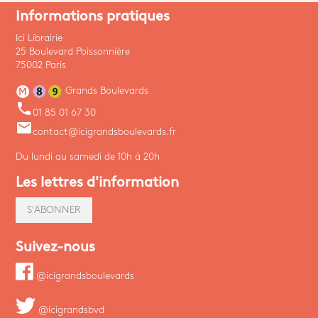
Informations pratiques
Ici Librairie
25 Boulevard Poissonnière
75002 Paris
Grands Boulevards
phone
01 85 01 67 30
email
contact@icigrandsboulevards.fr
Du lundi au samedi de 10h à 20h
Les lettres d'information
S'ABONNER
Suivez-nous
@icigrandsboulevards
@icigrandsbvd