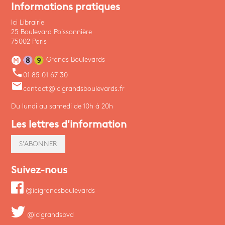
Informations pratiques
Ici Librairie
25 Boulevard Poissonnière
75002 Paris
Grands Boulevards
phone
01 85 01 67 30
email
contact@icigrandsboulevards.fr
Du lundi au samedi de 10h à 20h
Les lettres d'information
S'ABONNER
Suivez-nous
@icigrandsboulevards
@icigrandsbvd