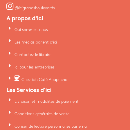
@icigrandsboulevards
A propos d'ici
arrow_right
Qui sommes-nous
arrow_right
Les médias parlent d'ici
arrow_right
Contactez le libraire
arrow_right
ici pour les entreprises
arrow_right
coffee
Chez ici : Café Apapacho
Les Services d'ici
arrow_right
Livraison et modalités de paiement
arrow_right
Conditions générales de vente
arrow_right
Conseil de lecture personnalisé par email