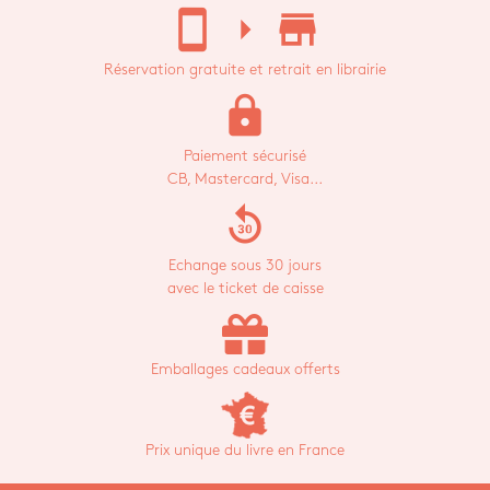
stay_current_portrait
arrow_right
store_mall_directory
Réservation gratuite et retrait en librairie
lock
Paiement sécurisé
CB, Mastercard, Visa...
replay_30
Echange sous 30 jours
avec le ticket de caisse
Emballages cadeaux offerts
Prix unique du livre en France