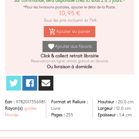
Sur commande, sera disponible chez ici sous 2 à 3 jours.*
*Pour les livraisons postales, ajouter le délai de la Poste.
10,95 €
Tous les prix incluent la TVA
add_shopping_cart
Ajouter au panier
favorite
Ajouter aux favoris
Click & collect retrait librairie
Réservation en ligne, retrait gratuit en librairie
Ou livraison à domicile
Ean :
9782017356981
Format et Reliure :
Hauteur :
20.0 cm
Rayon(s)
guides
Livre
Largeur :
12.0 cm
Monde
Pages :
255
Epaisseur :
1.4 cm