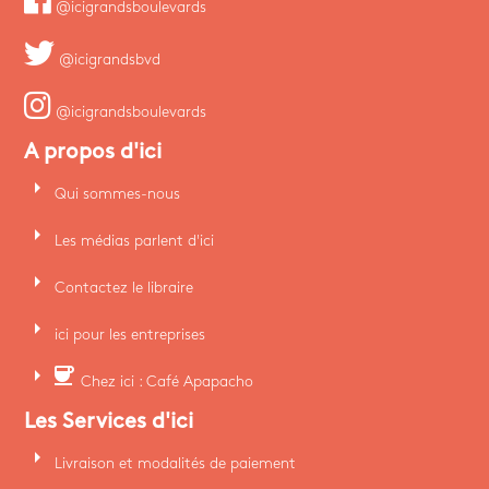
@icigrandsboulevards
@icigrandsbvd
@icigrandsboulevards
A propos d'ici
arrow_right
Qui sommes-nous
arrow_right
Les médias parlent d'ici
arrow_right
Contactez le libraire
arrow_right
ici pour les entreprises
arrow_right
coffee
Chez ici : Café Apapacho
Les Services d'ici
arrow_right
Livraison et modalités de paiement