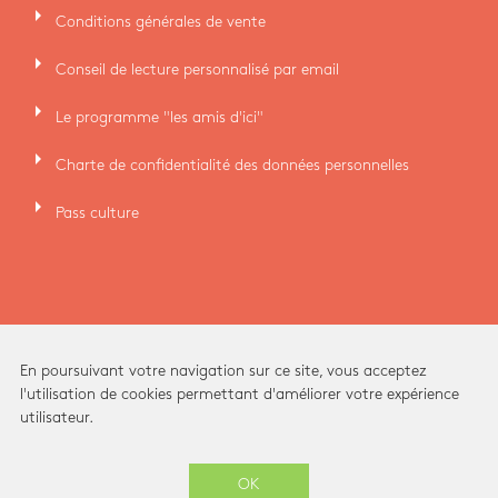
arrow_right
Conditions générales de vente
arrow_right
Conseil de lecture personnalisé par email
arrow_right
Le programme "les amis d'ici"
arrow_right
Charte de confidentialité des données personnelles
arrow_right
Pass culture
En poursuivant votre navigation sur ce site, vous acceptez
l'utilisation de cookies permettant d'améliorer votre expérience
utilisateur.
Ici Librairie - Paris Grands Boulevards © 2026 -
OK