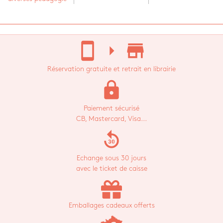
stay_current_portrait
arrow_right
store_mall_directory
Réservation gratuite et retrait en librairie
lock
Paiement sécurisé
CB, Mastercard, Visa...
replay_30
Echange sous 30 jours
avec le ticket de caisse
Emballages cadeaux offerts