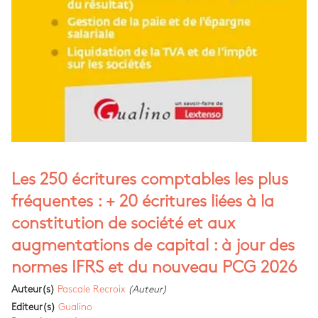
Les 250 écritures comptables les plus
fréquentes : + 20 écritures liées à la
constitution de société et aux
augmentations de capital : à jour des
normes IFRS et du nouveau PCG 2026
Auteur(s)
Pascale Recroix
(Auteur)
Editeur(s)
Gualino