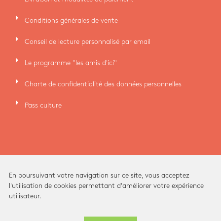
arrow_right
Conditions générales de vente
arrow_right
Conseil de lecture personnalisé par email
arrow_right
Le programme "les amis d'ici"
arrow_right
Charte de confidentialité des données personnelles
arrow_right
Pass culture
En poursuivant votre navigation sur ce site, vous acceptez
l'utilisation de cookies permettant d'améliorer votre expérience
utilisateur.