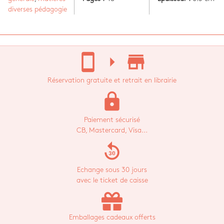
diverses pédagogie
stay_current_portrait
arrow_right
store_mall_directory
Réservation gratuite et retrait en librairie
lock
Paiement sécurisé
CB, Mastercard, Visa...
replay_30
Echange sous 30 jours
avec le ticket de caisse
Emballages cadeaux offerts