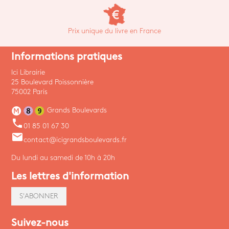
Prix unique du livre en France
Informations pratiques
Ici Librairie
25 Boulevard Poissonnière
75002 Paris
Grands Boulevards
phone
01 85 01 67 30
email
contact@icigrandsboulevards.fr
Du lundi au samedi de 10h à 20h
Les lettres d'information
S'ABONNER
Suivez-nous