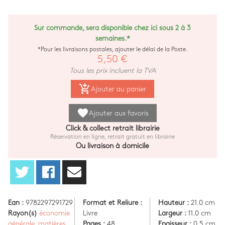
Sur commande, sera disponible chez ici sous 2 à 3
semaines.*
*Pour les livraisons postales, ajouter le délai de la Poste.
5,50 €
Tous les prix incluent la TVA
add_shopping_cart
Ajouter au panier
favorite
Ajouter aux favoris
Click & collect retrait librairie
Réservation en ligne, retrait gratuit en librairie
Ou livraison à domicile
Ean :
9782297291729
Format et Reliure :
Hauteur :
21.0 cm
Rayon(s)
économie
Livre
Largeur :
11.0 cm
générale
,
matières
Pages :
48
Epaisseur :
0.5 cm