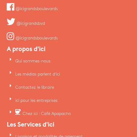
@icigrandsboulevards
@icigrandsbvd
@icigrandsboulevards
A propos d'ici
arrow_right
Qui sommes-nous
arrow_right
Les médias parlent d'ici
arrow_right
Contactez le libraire
arrow_right
ici pour les entreprises
arrow_right
coffee
Chez ici : Café Apapacho
Les Services d'ici
arrow_right
Livraison et modalités de paiement