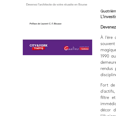
Quatrièm
L'invest
Devenez 
À l'ère
souvent
magique,
1990 au
demeure 
rendus p
discipli
Fort de
d'actifs
filtre 
immédiat
décor d