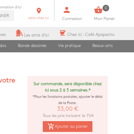
person
shopping_basket
formation d'ici
0
room
NNER
venir chez ici
Connexion
Mon Panier
coffee
ises
Chez ici : Café Apapacho
Les amis d'ici
ados
Bande dessinée
Vie pratique
Beaux-arts
votre
Sur commande, sera disponible chez
ici sous 2 à 3 semaines.*
*Pour les livraisons postales, ajouter le délai
de la Poste.
33,00 €
Tous les prix incluent la TVA
add_shopping_cart
Ajouter au panier