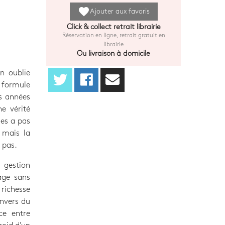
favorite
Ajouter aux favoris
Click & collect retrait librairie
Réservation en ligne, retrait gratuit en
librairie
Ou livraison à domicile
n oublie
 formule
es années
e vérité
les a pas
, mais la
t pas.
 gestion
age sans
richesse
envers du
ce entre