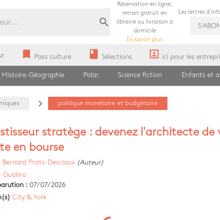
Réservation en ligne,
Les lettres d'in
retrait gratuit en
search
librairie ou livraison à
S'ABO
domicile
En savoir plus
bookmark
book
portrait
ur
Pass culture
Sélections
ici pour les entrepr
Histoire-Géographie
Polar
Science fiction
Enfants et 
navigate_next
miques
politique monétaire et budgétaire
estisseur stratège : devenez l'architecte de 
ite en bourse
)
Bernard Prats-Desclaux
(Auteur)
)
Gualino
arution :
07/07/2026
n(s)
City & York