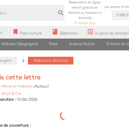
Réservation en ligne,
Les lettres d'in
retrait gratuit en
search
librairie ou livraison à
S'ABO
domicile
En savoir plus
bookmark
book
portrait
ur
Pass culture
Sélections
ici pour les entrepr
Histoire-Géographie
Polar
Science fiction
Enfants et 
navigate_next
rangère
littérature africaine
lis cette lettre
)
Mirna el Helbawi
(Auteur)
)
Istya & Cie
arution :
11/06/2026
e de couverture :