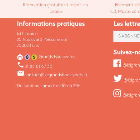
Réservation gratuite et retrait en
Paiement séc
librairie
CB, Mastercard,
Informations pratiques
Les lettr
Ici Librairie
S'ABONNE
25 Boulevard Poissonnière
75002 Paris
Suivez-n
Grands Boulevards
phone
@icigran
01 85 01 67 30
email
contact@icigrandsboulevards.fr
@icigra
Du lundi au samedi de 10h à 20h
@icigran