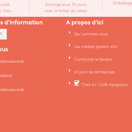
Emballage
urisé
Echange sous 30 jours
 Visa...
avec le ticket de caisse
es d'information
A propos d'ici
arrow_right
Qui sommes-nous
R
arrow_right
Les médias parlent d'ici
ous
arrow_right
Contactez le libraire
dsboulevards
arrow_right
ici pour les entreprises
ndsbvd
arrow_right
coffee
Chez ici : Café Apapacho
dsboulevards