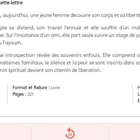
cette lettre
, aujourd'hui, une jeune femme découvre son corps et sa liberté
ple se distend, son travail l'ennuie et elle souffre d'un ma
e. Sur l'insistance d'un ami, elle part seule suivre un stage de 
du Fayoum.
ue introspection révèle des souvenirs enfouis. Elle comprend
matismes familiaux, le silence et la peur se sont inscrits dans s
in spirituel devient son chemin de libération.
Format et Reliure :
Livre
H
Pages :
221
L
E
replay_30