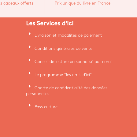
s cadeaux offerts
Prix unique du livre en France
Les Services d'ici
arrow_right
Livraison et modalités de paiement
arrow_right
Conditions générales de vente
arrow_right
Conseil de lecture personnalisé par email
arrow_right
Le programme "les amis d'ici"
arrow_right
Charte de confidentialité des données
personnelles
arrow_right
Pass culture