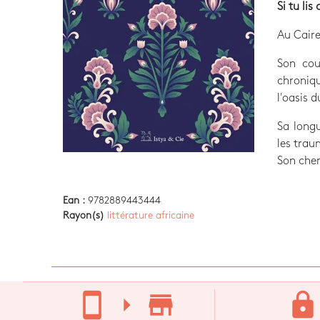
Si tu lis 
Au Caire
Son cou
chroniqu
l'oasis 
Sa long
les trau
Son chem
Ean :
9782889443444
Rayon(s)
littérature africaine
stay_current_portrait
arrow_right
store_mall_directory
lock