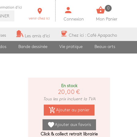
person
shopping_basket
formation d'ici
0
room
NNER
venir chez ici
Connexion
Mon Panier
coffee
ises
Chez ici : Café Apapacho
Les amis d'ici
ados
Bande dessinée
Vie pratique
Beaux-arts
En stock
20,00 €
Tous les prix incluent la TVA
add_shopping_cart
Ajouter au panier
favorite
Ajouter aux favoris
Click & collect retrait librairie