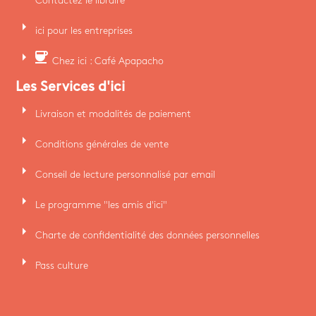
Contactez le libraire
arrow_right
ici pour les entreprises
arrow_right
coffee
Chez ici : Café Apapacho
Les Services d'ici
arrow_right
Livraison et modalités de paiement
arrow_right
Conditions générales de vente
arrow_right
Conseil de lecture personnalisé par email
arrow_right
Le programme "les amis d'ici"
arrow_right
Charte de confidentialité des données personnelles
arrow_right
Pass culture