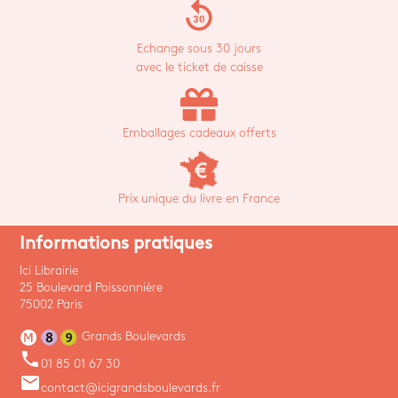
replay_30
Echange sous 30 jours
avec le ticket de caisse
Emballages cadeaux offerts
Prix unique du livre en France
Informations pratiques
Ici Librairie
25 Boulevard Poissonnière
75002 Paris
Grands Boulevards
phone
01 85 01 67 30
email
contact@icigrandsboulevards.fr