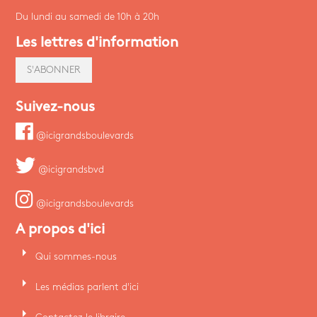
Du lundi au samedi de 10h à 20h
Les lettres d'information
S'ABONNER
Suivez-nous
@icigrandsboulevards
@icigrandsbvd
@icigrandsboulevards
A propos d'ici
arrow_right
Qui sommes-nous
arrow_right
Les médias parlent d'ici
arrow_right