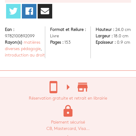
Ean :
Format et Reliure :
Hauteur :
24.0 cm
9782100892099
Livre
Largeur :
18.0 cm
Rayon(s)
matières
Pages :
153
Epaisseur :
0.9 cm
diverses pédagogie
,
introduction au droit
stay_current_portrait
arrow_right
store_mall_directory
Réservation gratuite et retrait en librairie
lock
Paiement sécurisé
CB, Mastercard, Visa...