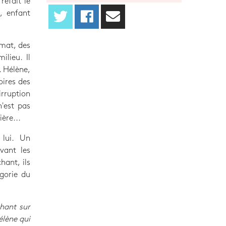
efait le
s, enfant
imat, des
ilieu. Il
e. Hélène,
oires des
irruption
n'est pas
ère...
 lui. Un
vant les
ant, ils
égorie du
chant sur
élène qui