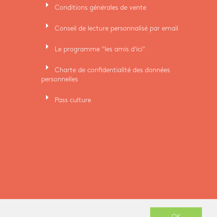
arrow_right
Conditions générales de vente
arrow_right
Conseil de lecture personnalisé par email
arrow_right
Le programme "les amis d'ici"
arrow_right
Charte de confidentialité des données
personnelles
arrow_right
Pass culture
OK
-