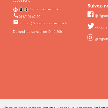
75002 Paris
Suivez-n
Grands Boulevards
phone
@icigran
01 85 01 67 30
email
contact@icigrandsboulevards.fr
@icigra
Du lundi au samedi de 10h à 20h
@icigran
En poursuivant votre navigation sur ce site, vous acceptez l'utilisati