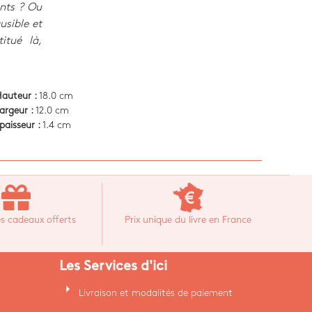
ants ? Ou
usible et
itué là,
auteur :
18.0 cm
argeur :
12.0 cm
paisseur :
1.4 cm
s cadeaux offerts
Prix unique du livre en France
Les Services d'ici
arrow_right
Livraison et modalités de paiement