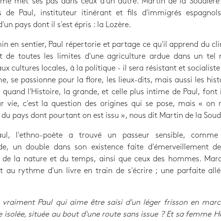
e met ses pas dans ceux d'un autre. Martin de la Soudière r
 de Paul, instituteur itinérant et fils d'immigrés espagnol
'un pays dont il s'est épris : la Lozère.
n en sentier, Paul répertorie et partage ce qu'il apprend du cl
et de toutes les limites d'une agriculture ardue dans un tel m
ux cultures locales, à la politique - il sera résistant et socialist
, se passionne pour la flore, les lieux-dits, mais aussi les hist
, quand l'Histoire, la grande, et celle plus intime de Paul, font 
r vie, c'est la question des origines qui se pose, mais « on 
 du pays dont pourtant on est issu », nous dit Martin de la Soudi
ul, l'ethno-poète a trouvé un passeur sensible, comme
e, un double dans son existence faite d'émerveillement de
s de la nature et du temps, ainsi que ceux des hommes. March
 au rythme d'un livre en train de s'écrire ; une parfaite all
 vraiment Paul qui aime être saisi d'un léger frisson en mar
e isolée, située au bout d'une route sans issue ? Et sa femme H