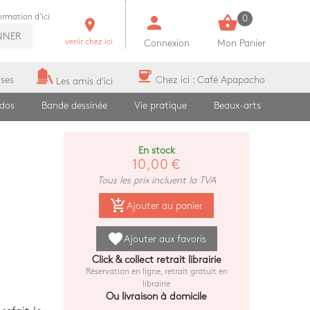
person
shopping_basket
formation d'ici
0
room
NNER
venir chez ici
Connexion
Mon Panier
coffee
ises
Chez ici : Café Apapacho
Les amis d'ici
ados
Bande dessinée
Vie pratique
Beaux-arts
En stock
10,00 €
Tous les prix incluent la TVA
add_shopping_cart
Ajouter au panier
favorite
Ajouter aux favoris
Click & collect retrait librairie
Réservation en ligne, retrait gratuit en
librairie
Ou livraison à domicile