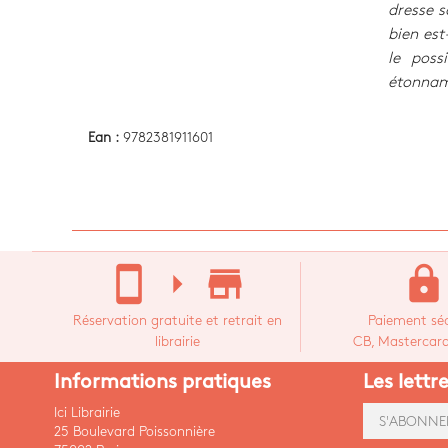
dresse s
bien est
le poss
étonnam
Ean :
9782381911601
stay_current_portrait
arrow_right
store_mall_directory
lock
Réservation gratuite et retrait en
Paiement séc
librairie
CB, Mastercard,
Informations pratiques
Les lettr
Ici Librairie
S'ABONNE
25 Boulevard Poissonnière