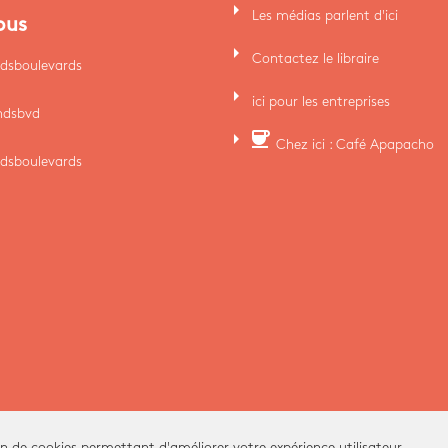
arrow_right
Les médias parlent d'ici
ous
arrow_right
Contactez le libraire
dsboulevards
arrow_right
ici pour les entreprises
ndsbvd
arrow_right
coffee
Chez ici : Café Apapacho
dsboulevards
on de cookies permettant d'améliorer votre expérience utilisateur.
Ici Librairie - Paris Grands Boulevards © 2026 -