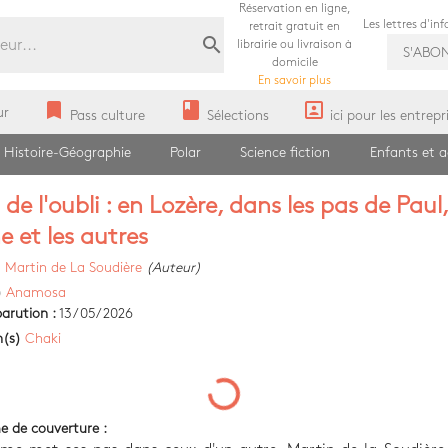
Réservation en ligne,
Les lettres d'in
retrait gratuit en
search
librairie ou livraison à
S'ABO
domicile
En savoir plus
bookmark
book
portrait
ur
Pass culture
Sélections
ici pour les entrepr
Histoire-Géographie
Polar
Science fiction
Enfants et 
 de l'oubli : en Lozère, dans les pas de Paul,
e et les autres
)
Martin de La Soudière
(Auteur)
)
Anamosa
arution :
13/05/2026
n(s)
Chaki
e de couverture :