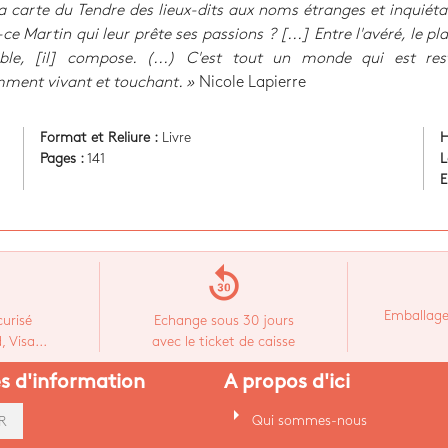
a carte du Tendre des lieux-dits aux noms étranges et inquiét
-ce Martin qui leur prête ses passions ? [...] Entre l'avéré, le pla
ible, [il] compose. (...) C'est tout un monde qui est rest
ment vivant et touchant. »
Nicole Lapierre
Format et Reliure :
Livre
H
Pages :
141
L
E
replay_30
Emballage
urisé
Echange sous 30 jours
 Visa...
avec le ticket de caisse
es d'information
A propos d'ici
arrow_right
Qui sommes-nous
R