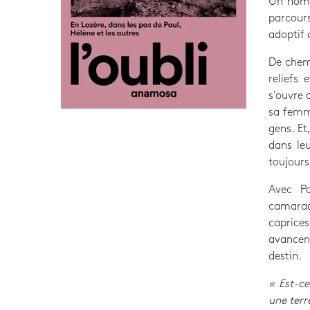
Un homm
parcours
adoptif d
De chemi
reliefs 
s'ouvre a
sa femme
gens. Et
dans leu
toujours
Avec Pa
camarad
caprice
avancent
destin.
« Est-ce
une terr