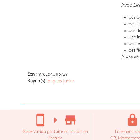
Avec
Lir
pas b
des il
des d
une im
des e
des fi
À
lire e
Ean :
9782340115729
Rayon(s)
langues junior
stay_current_portrait
arrow_right
store_mall_directory
lock
Réservation gratuite et retrait en
Paiement séc
librairie
CB, Mastercard,