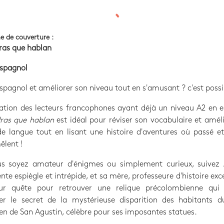
e de couverture :
ras que hablan
espagnol
espagnol et améliorer son niveau tout en s'amusant ? c'est possi
ation des lecteurs francophones ayant déjà un niveau A2 en 
dras que hablan
est idéal pour réviser son vocabulaire et amél
e langue tout en lisant une histoire d'aventures où passé e
êlent !
s soyez amateur d'énigmes ou simplement curieux, suivez 
nte espiègle et intrépide, et sa mère, professeure d'histoire exc
ur quête pour retrouver une relique précolombienne qui 
er le secret de la mystérieuse disparition des habitants du
n de San Agustin, célèbre pour ses imposantes statues.