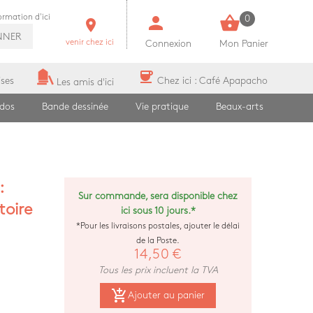
person
shopping_basket
formation d'ici
0
room
NNER
venir chez ici
Connexion
Mon Panier
coffee
ises
Chez ici : Café Apapacho
Les amis d'ici
ados
Bande dessinée
Vie pratique
Beaux-arts
:
Sur commande, sera disponible chez
toire
ici sous 10 jours.*
*Pour les livraisons postales, ajouter le délai
de la Poste.
14,50 €
Tous les prix incluent la TVA
add_shopping_cart
Ajouter au panier