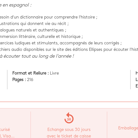
e en espagnol :
esoin d'un dictionnaire pour comprendre l'histoire ;
lustrations qui donnent vie au récit ;
ialogues naturels et authentiques ;
mersion littéraire, culturelle et historique ;
xercices ludiques et stimulants, accompagnés de leurs corrigés ;
chiers audio disponibles sur le site des éditions Ellipses pour écouter l'his
t à écouter tout au long de l'année !
Format et Reliure :
Livre
H
Pages :
216
L
E
replay_30
Emballage
urisé
Echange sous 30 jours
 Visa...
avec le ticket de caisse