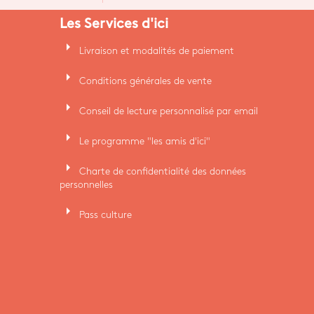
Les Services d'ici
arrow_right
Livraison et modalités de paiement
arrow_right
Conditions générales de vente
arrow_right
Conseil de lecture personnalisé par email
arrow_right
Le programme "les amis d'ici"
arrow_right
Charte de confidentialité des données
personnelles
arrow_right
Pass culture