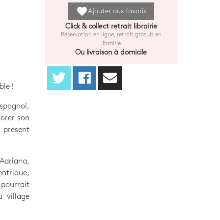
favorite
Ajouter aux favoris
Click & collect retrait librairie
Réservation en ligne, retrait gratuit en
librairie
Ou livraison à domicile
ble !
espagnol,
iorer son
t présent
Adriana,
entrique,
pourrait
 village