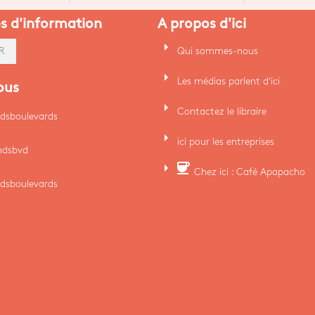
es d'information
A propos d'ici
arrow_right
Qui sommes-nous
R
arrow_right
Les médias parlent d'ici
ous
arrow_right
Contactez le libraire
dsboulevards
arrow_right
ici pour les entreprises
ndsbvd
arrow_right
coffee
Chez ici : Café Apapacho
dsboulevards