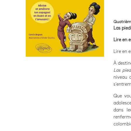
Quatrièm
Las pied
Lire en 
Lire en 
À destin
Las pie
niveau d
s'entrem
Que vou
adolesce
dans le
renferm
colombie