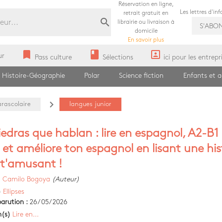
Réservation en ligne,
Les lettres d'in
retrait gratuit en
search
librairie ou livraison à
S'ABO
domicile
En savoir plus
bookmark
book
portrait
ur
Pass culture
Sélections
ici pour les entrepr
Histoire-Géographie
Polar
Science fiction
Enfants et 
navigate_next
arascolaire
langues junior
iedras que hablan : lire en espagnol, A2-B1 
e et améliore ton espagnol en lisant une his
 t'amusant !
)
Camilo Bogoya
(Auteur)
)
Ellipses
arution :
26/05/2026
n(s)
Lire en...