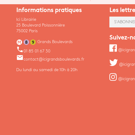
Informations pratiques
Les lettr
Ici Librairie
S'ABONNE
25 Boulevard Poissonnière
75002 Paris
Suivez-n
Grands Boulevards
phone
@icigran
01 85 01 67 30
email
contact@icigrandsboulevards.fr
@icigra
Du lundi au samedi de 10h à 20h
@icigran