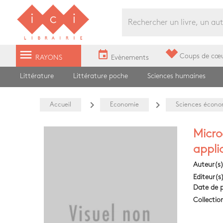
Librairie Ici Grands Boulevards
menu
event
Coups de cœ
RAYONS
Evènements
Littérature
Littérature poche
Sciences humaines
navigate_next
navigate_next
Accueil
Economie
Sciences écono
Micro
appli
Auteur(s
Editeur(s
Date de p
Collectio