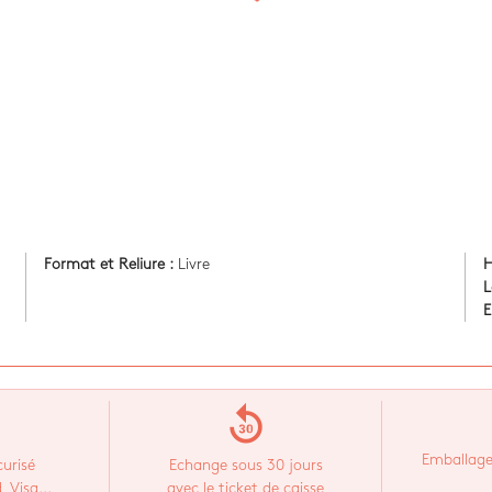
Format et Reliure :
Livre
H
L
E
replay_30
Emballage
urisé
Echange sous 30 jours
 Visa...
avec le ticket de caisse