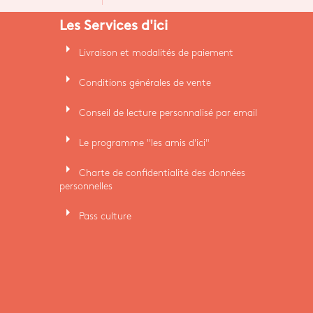
Les Services d'ici
arrow_right
Livraison et modalités de paiement
arrow_right
Conditions générales de vente
arrow_right
Conseil de lecture personnalisé par email
arrow_right
Le programme "les amis d'ici"
arrow_right
Charte de confidentialité des données
personnelles
arrow_right
Pass culture