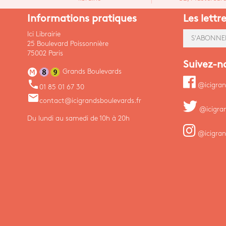
Informations pratiques
Les lettr
Ici Librairie
S'ABONNE
25 Boulevard Poissonnière
75002 Paris
Suivez-n
Grands Boulevards
phone
@icigran
01 85 01 67 30
email
contact@icigrandsboulevards.fr
@icigra
Du lundi au samedi de 10h à 20h
@icigran