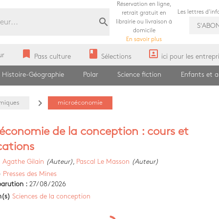
Réservation en ligne,
Les lettres d'in
retrait gratuit en
search
librairie ou livraison à
S'ABO
domicile
En savoir plus
bookmark
book
portrait
ur
Pass culture
Sélections
ici pour les entrepr
Histoire-Géographie
Polar
Science fiction
Enfants et 
navigate_next
miques
microéconomie
économie de la conception : cours et
cations
)
Agathe Gilain
(Auteur)
,
Pascal Le Masson
(Auteur)
)
Presses des Mines
arution :
27/08/2026
n(s)
Sciences de la conception