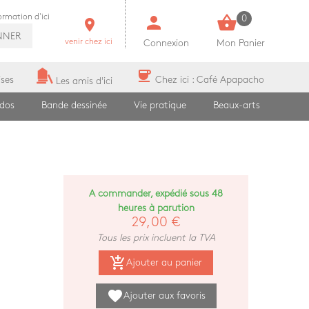
person
shopping_basket
formation d'ici
0
room
NNER
venir chez ici
Connexion
Mon Panier
coffee
ises
Chez ici : Café Apapacho
Les amis d'ici
ados
Bande dessinée
Vie pratique
Beaux-arts
A commander, expédié sous 48
heures à parution
29,00 €
Tous les prix incluent la TVA
add_shopping_cart
Ajouter au panier
favorite
Ajouter aux favoris