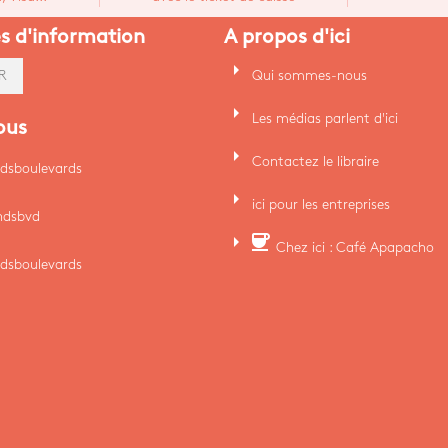
es d'information
A propos d'ici
arrow_right
Qui sommes-nous
R
arrow_right
Les médias parlent d'ici
ous
arrow_right
Contactez le libraire
dsboulevards
arrow_right
ici pour les entreprises
ndsbvd
arrow_right
coffee
Chez ici : Café Apapacho
dsboulevards