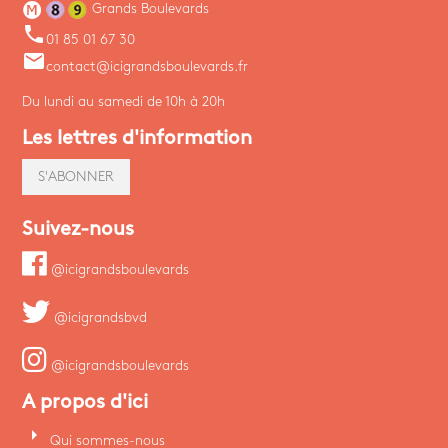
Grands Boulevards
phone
01 85 01 67 30
email
contact@icigrandsboulevards.fr
Du lundi au samedi de 10h à 20h
Les lettres d'information
S'ABONNER
Suivez-nous
@icigrandsboulevards
@icigrandsbvd
@icigrandsboulevards
A propos d'ici
arrow_right
Qui sommes-nous