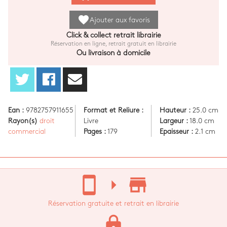
favorite
Ajouter aux favoris
Click & collect retrait librairie
Réservation en ligne, retrait gratuit en librairie
Ou livraison à domicile
Ean :
9782757911655
Format et Reliure :
Hauteur :
25.0 cm
Rayon(s)
droit
Livre
Largeur :
18.0 cm
commercial
Pages :
179
Epaisseur :
2.1 cm
stay_current_portrait
arrow_right
store_mall_directory
Réservation gratuite et retrait en librairie
lock