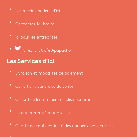
arrow_right
Les médias parlent d'ici
arrow_right
Contactez le libraire
arrow_right
ici pour les entreprises
arrow_right
coffee
Chez ici : Café Apapacho
Les Services d'ici
arrow_right
Livraison et modalités de paiement
arrow_right
Conditions générales de vente
arrow_right
Conseil de lecture personnalisé par email
arrow_right
Le programme "les amis d'ici"
arrow_right
Charte de confidentialité des données personnelles