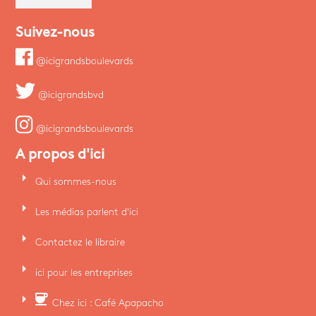
Suivez-nous
@icigrandsboulevards
@icigrandsbvd
@icigrandsboulevards
A propos d'ici
arrow_right
Qui sommes-nous
arrow_right
Les médias parlent d'ici
arrow_right
Contactez le libraire
arrow_right
ici pour les entreprises
arrow_right
coffee
Chez ici : Café Apapacho