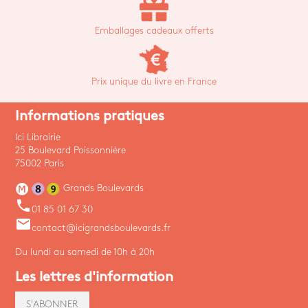
Emballages cadeaux offerts
Prix unique du livre en France
Informations pratiques
Ici Librairie
25 Boulevard Poissonnière
75002 Paris
Grands Boulevards
phone
01 85 01 67 30
email
contact@icigrandsboulevards.fr
Du lundi au samedi de 10h à 20h
Les lettres d'information
S'ABONNER