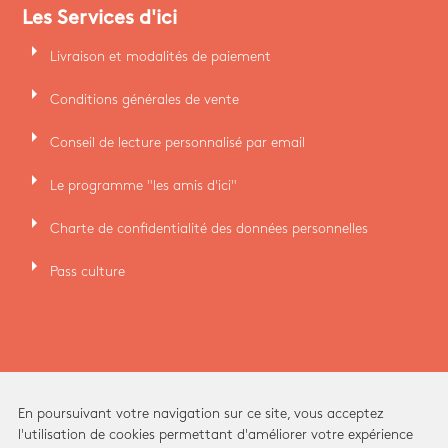
Les Services d'ici
arrow_right
Livraison et modalités de paiement
arrow_right
Conditions générales de vente
arrow_right
Conseil de lecture personnalisé par email
arrow_right
Le programme "les amis d'ici"
arrow_right
Charte de confidentialité des données personnelles
arrow_right
Pass culture
En poursuivant votre navigation sur ce site, vous acceptez
l'utilisation de cookies permettant d'améliorer votre expérience