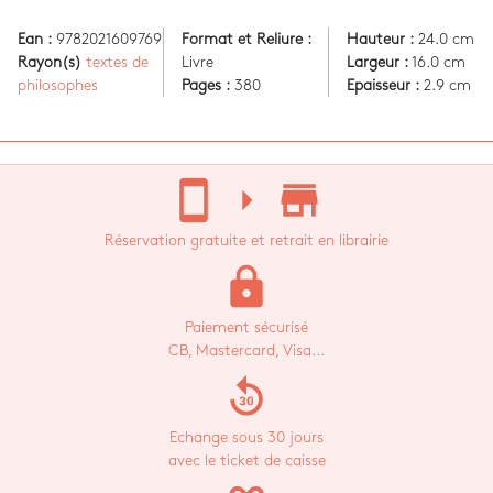
Ean :
9782021609769
Format et Reliure :
Hauteur :
24.0 cm
Rayon(s)
textes de
Livre
Largeur :
16.0 cm
philosophes
Pages :
380
Epaisseur :
2.9 cm
stay_current_portrait
arrow_right
store_mall_directory
Réservation gratuite et retrait en librairie
lock
Paiement sécurisé
CB, Mastercard, Visa...
replay_30
Echange sous 30 jours
avec le ticket de caisse