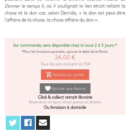
Donner le temps II,
où il soulignait le lien étroit reliant la
chose et le don car, selon Derrida, « le don est peut-être
l'affaire de la chose, la chose affaire du don ».
Sur commande, sera disponible chez ici sous 2 à 3 jours.*
*Pour les livraisons postales, ajouter le délai de la Poste.
24,00 €
Tous les prix incluent la TVA
add_shopping_cart
Ajouter au panier
favorite
Ajouter aux favoris
Click & collect retrait librairie
Réservation en ligne, retrait gratuit en librairie
Ou livraison à domicile