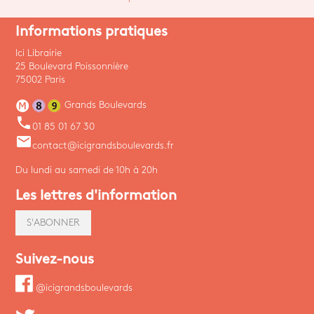
Informations pratiques
Ici Librairie
25 Boulevard Poissonnière
75002 Paris
Grands Boulevards
phone
01 85 01 67 30
email
contact@icigrandsboulevards.fr
Du lundi au samedi de 10h à 20h
Les lettres d'information
S'ABONNER
Suivez-nous
@icigrandsboulevards