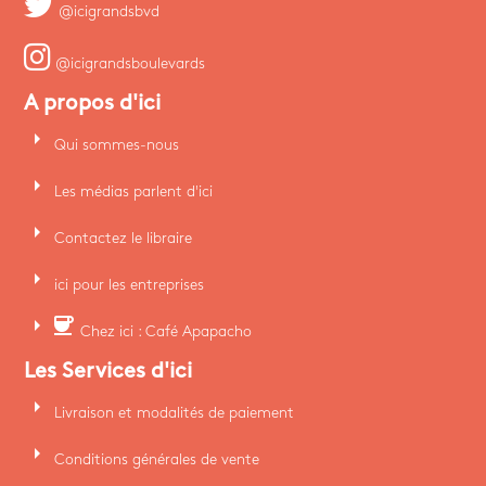
@icigrandsbvd
@icigrandsboulevards
A propos d'ici
arrow_right
Qui sommes-nous
arrow_right
Les médias parlent d'ici
arrow_right
Contactez le libraire
arrow_right
ici pour les entreprises
arrow_right
coffee
Chez ici : Café Apapacho
Les Services d'ici
arrow_right
Livraison et modalités de paiement
arrow_right
Conditions générales de vente