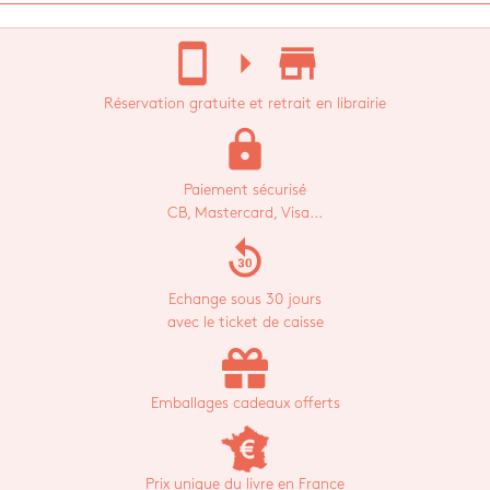
stay_current_portrait
arrow_right
store_mall_directory
Réservation gratuite et retrait en librairie
lock
Paiement sécurisé
CB, Mastercard, Visa...
replay_30
Echange sous 30 jours
avec le ticket de caisse
Emballages cadeaux offerts
Prix unique du livre en France