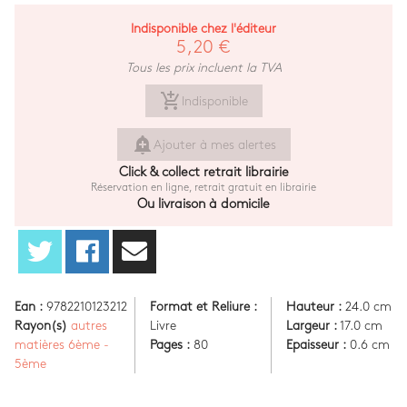
Indisponible chez l'éditeur
5,20 €
Tous les prix incluent la TVA
add_shopping_cart
Indisponible
add_alert
Ajouter à mes alertes
Click & collect retrait librairie
Réservation en ligne, retrait gratuit en librairie
Ou livraison à domicile
Ean :
9782210123212
Format et Reliure :
Hauteur :
24.0 cm
Rayon(s)
autres
Livre
Largeur :
17.0 cm
matières 6ème -
Pages :
80
Epaisseur :
0.6 cm
5ème