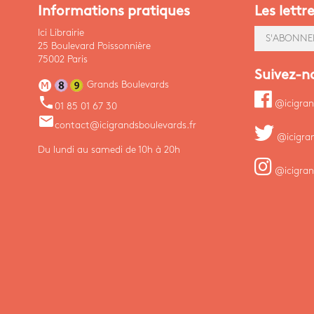
Informations pratiques
Les lettr
Ici Librairie
S'ABONNE
25 Boulevard Poissonnière
75002 Paris
Suivez-n
Grands Boulevards
phone
@icigran
01 85 01 67 30
email
contact@icigrandsboulevards.fr
@icigra
Du lundi au samedi de 10h à 20h
@icigran