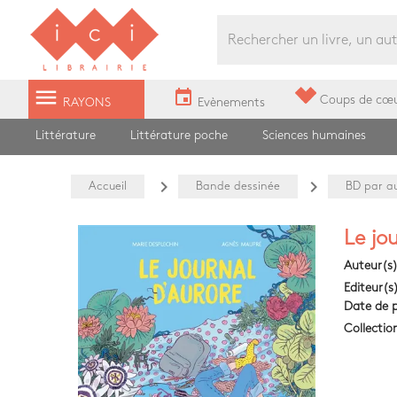
Librairie Ici Grands Boulevards
menu
event
Coups de cœ
RAYONS
Evènements
Littérature
Littérature poche
Sciences humaines
navigate_next
navigate_next
Accueil
Bande dessinée
BD par au
Le jo
Auteur(s
Editeur(s
Date de p
Collectio