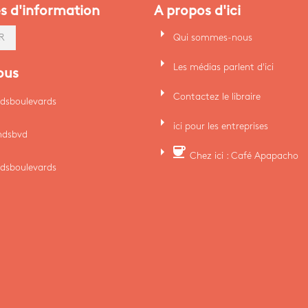
es d'information
A propos d'ici
arrow_right
Qui sommes-nous
R
arrow_right
Les médias parlent d'ici
ous
arrow_right
Contactez le libraire
dsboulevards
arrow_right
ici pour les entreprises
ndsbvd
arrow_right
coffee
Chez ici : Café Apapacho
dsboulevards