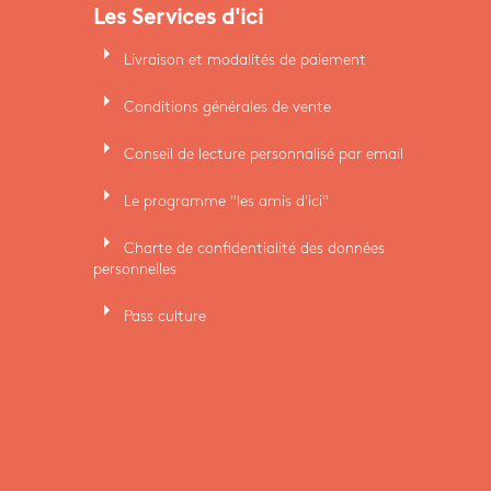
Les Services d'ici
arrow_right
Livraison et modalités de paiement
arrow_right
Conditions générales de vente
arrow_right
Conseil de lecture personnalisé par email
arrow_right
Le programme "les amis d'ici"
arrow_right
Charte de confidentialité des données
personnelles
arrow_right
Pass culture