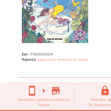
Ean :
9782810212019
Rayon(s)
adaptations littéraires bd adulte
stay_current_portrait
arrow_right
store_mall_directory
lock
Réservation gratuite et retrait en
Paiement séc
librairie
CB, Mastercard,