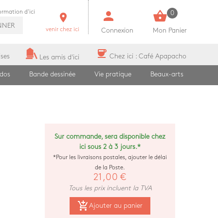
person
shopping_basket
formation d'ici
0
room
NNER
venir chez ici
Connexion
Mon Panier
coffee
ises
Chez ici : Café Apapacho
Les amis d'ici
ados
Bande dessinée
Vie pratique
Beaux-arts
Sur commande, sera disponible chez
ici sous 2 à 3 jours.*
*Pour les livraisons postales, ajouter le délai
de la Poste.
21,00 €
Tous les prix incluent la TVA
add_shopping_cart
Ajouter au panier