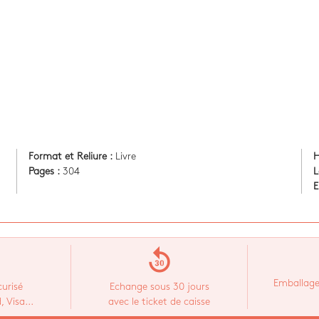
Format et Reliure :
Livre
H
Pages :
304
L
E
replay_30
Emballage
urisé
Echange sous 30 jours
 Visa...
avec le ticket de caisse