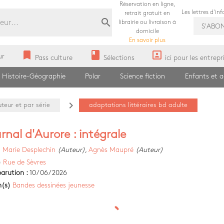
Réservation en ligne,
Les lettres d'in
retrait gratuit en
search
librairie ou livraison à
S'ABO
domicile
En savoir plus
bookmark
book
portrait
ur
Pass culture
Sélections
ici pour les entrepr
Histoire-Géographie
Polar
Science fiction
Enfants et 
navigate_next
teur et par série
adaptations littéraires bd adulte
urnal d'Aurore : intégrale
)
Marie Desplechin
(Auteur)
,
Agnès Maupré
(Auteur)
)
Rue de Sèvres
arution :
10/06/2026
n(s)
Bandes dessinées jeunesse