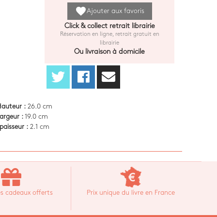
favorite
Ajouter aux favoris
Click & collect retrait librairie
Réservation en ligne, retrait gratuit en
librairie
Ou livraison à domicile
auteur :
26.0 cm
argeur :
19.0 cm
paisseur :
2.1 cm
s cadeaux offerts
Prix unique du livre en France