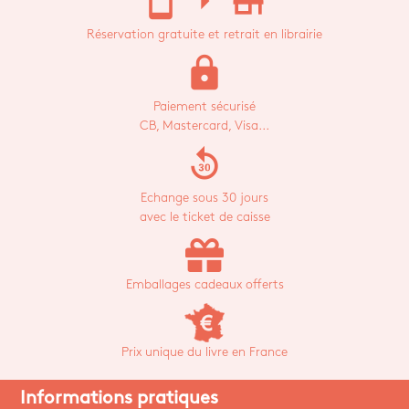
stay_current_portrait
arrow_right
store_mall_directory
Réservation gratuite et retrait en librairie
lock
Paiement sécurisé
CB, Mastercard, Visa...
replay_30
Echange sous 30 jours
avec le ticket de caisse
Emballages cadeaux offerts
Prix unique du livre en France
Informations pratiques