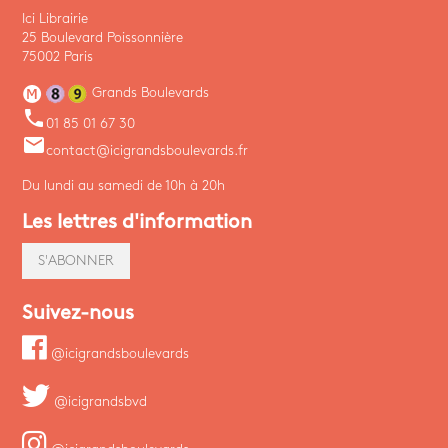
Ici Librairie
25 Boulevard Poissonnière
75002 Paris
Grands Boulevards
phone
01 85 01 67 30
email
contact@icigrandsboulevards.fr
Du lundi au samedi de 10h à 20h
Les lettres d'information
S'ABONNER
Suivez-nous
@icigrandsboulevards
@icigrandsbvd