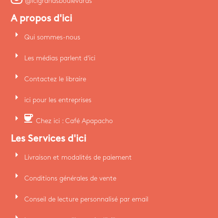
@icigrandsboulevards
A propos d'ici
arrow_right
Qui sommes-nous
arrow_right
Les médias parlent d'ici
arrow_right
Contactez le libraire
arrow_right
ici pour les entreprises
arrow_right
coffee
Chez ici : Café Apapacho
Les Services d'ici
arrow_right
Livraison et modalités de paiement
arrow_right
Conditions générales de vente
arrow_right
Conseil de lecture personnalisé par email
arrow_right