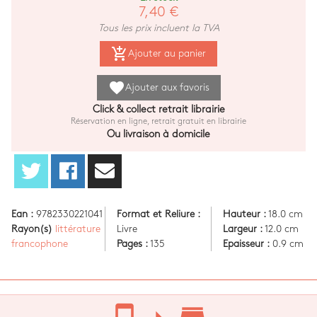
7,40 €
Tous les prix incluent la TVA
add_shopping_cart
Ajouter au panier
favorite
Ajouter aux favoris
Click & collect retrait librairie
Réservation en ligne, retrait gratuit en librairie
Ou livraison à domicile
Ean :
9782330221041
Format et Reliure :
Hauteur :
18.0 cm
Rayon(s)
littérature
Livre
Largeur :
12.0 cm
francophone
Pages :
135
Epaisseur :
0.9 cm