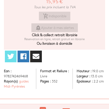
15,95 €
Tous les prix incluent la TVA
add_shopping_cart
Indisponible
add_alert
Ajouter à mes alertes
Click & collect retrait librairie
Réservation en ligne, retrait gratuit en librairie
Ou livraison à domicile
Ean :
Format et Reliure :
Hauteur :
19.0 cm
9782742469468
Livre
Largeur :
13.0 cm
Rayon(s)
guides
Pages :
352
Epaisseur :
2.2 cm
Midi-Pyrénées