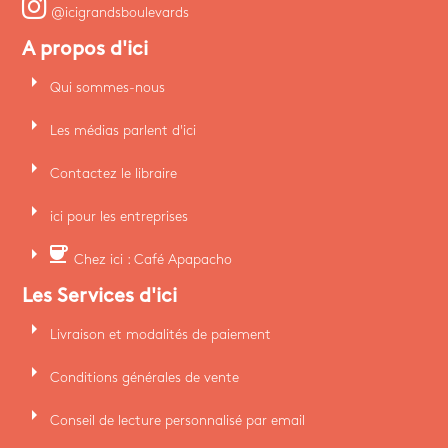
@icigrandsboulevards
A propos d'ici
arrow_right
Qui sommes-nous
arrow_right
Les médias parlent d'ici
arrow_right
Contactez le libraire
arrow_right
ici pour les entreprises
arrow_right
coffee
Chez ici : Café Apapacho
Les Services d'ici
arrow_right
Livraison et modalités de paiement
arrow_right
Conditions générales de vente
arrow_right
Conseil de lecture personnalisé par email