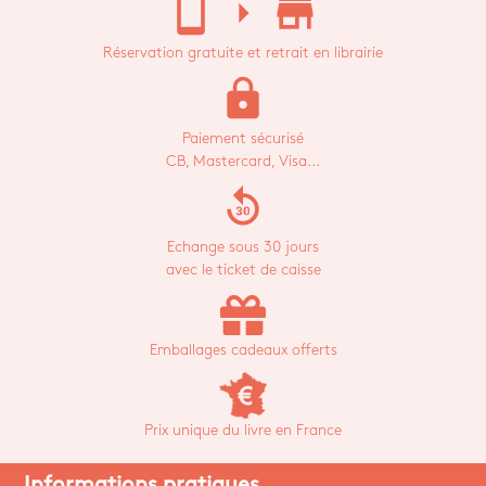
stay_current_portrait
arrow_right
store_mall_directory
Réservation gratuite et retrait en librairie
lock
Paiement sécurisé
CB, Mastercard, Visa...
replay_30
Echange sous 30 jours
avec le ticket de caisse
Emballages cadeaux offerts
Prix unique du livre en France
Informations pratiques