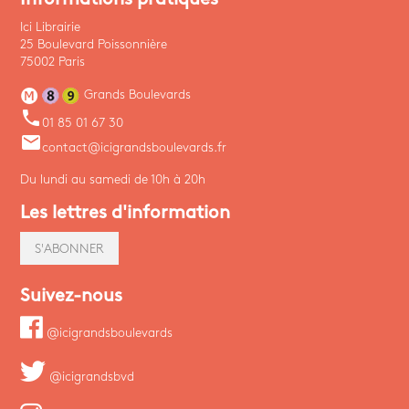
Ici Librairie
25 Boulevard Poissonnière
75002 Paris
Grands Boulevards
phone
01 85 01 67 30
email
contact@icigrandsboulevards.fr
Du lundi au samedi de 10h à 20h
Les lettres d'information
S'ABONNER
Suivez-nous
@icigrandsboulevards
@icigrandsbvd