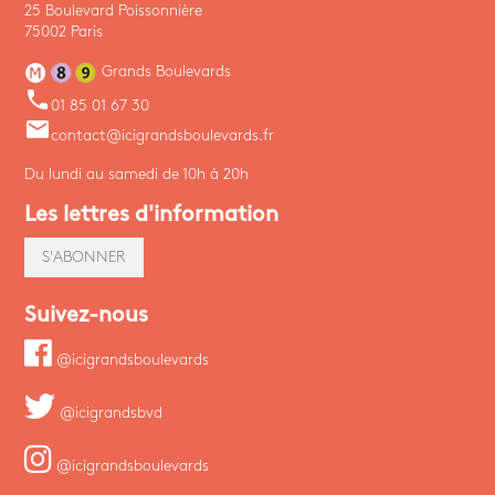
25 Boulevard Poissonnière
75002 Paris
Grands Boulevards
phone
01 85 01 67 30
email
contact@icigrandsboulevards.fr
Du lundi au samedi de 10h à 20h
Les lettres d'information
S'ABONNER
Suivez-nous
@icigrandsboulevards
@icigrandsbvd
@icigrandsboulevards