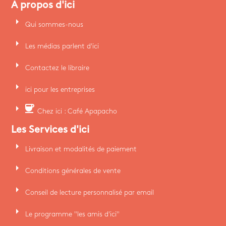
A propos d'ici
arrow_right
Qui sommes-nous
arrow_right
Les médias parlent d'ici
arrow_right
Contactez le libraire
arrow_right
ici pour les entreprises
arrow_right
coffee
Chez ici : Café Apapacho
Les Services d'ici
arrow_right
Livraison et modalités de paiement
arrow_right
Conditions générales de vente
arrow_right
Conseil de lecture personnalisé par email
arrow_right
Le programme "les amis d'ici"