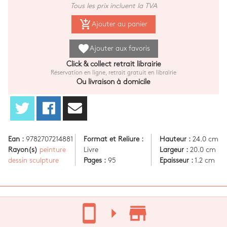
Tous les prix incluent la TVA
add_shopping_cart
Ajouter au panier
favorite
Ajouter aux favoris
Click & collect retrait librairie
Réservation en ligne, retrait gratuit en librairie
Ou livraison à domicile
Ean :
9782707214881
Format et Reliure :
Hauteur :
24.0 cm
Rayon(s)
peinture
Livre
Largeur :
20.0 cm
dessin sculpture
Pages :
95
Epaisseur :
1.2 cm
stay_current_portrait
arrow_right
store_mall_directory