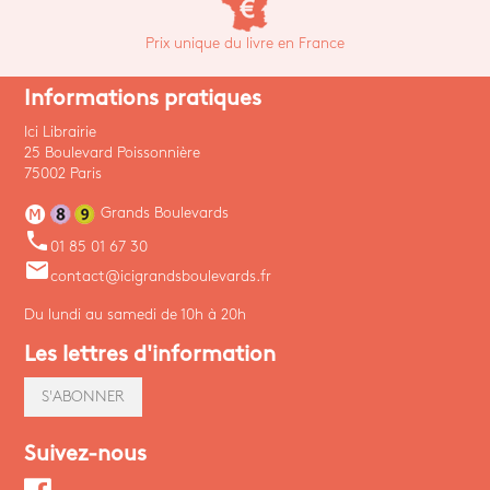
Prix unique du livre en France
Informations pratiques
Ici Librairie
25 Boulevard Poissonnière
75002 Paris
Grands Boulevards
phone
01 85 01 67 30
email
contact@icigrandsboulevards.fr
Du lundi au samedi de 10h à 20h
Les lettres d'information
S'ABONNER
Suivez-nous