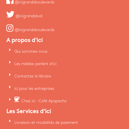
@icigrandsboulevards
@icigrandsbvd
@icigrandsboulevards
A propos d'ici
arrow_right
Qui sommes-nous
arrow_right
Les médias parlent d'ici
arrow_right
Contactez le libraire
arrow_right
ici pour les entreprises
arrow_right
coffee
Chez ici : Café Apapacho
Les Services d'ici
arrow_right
Livraison et modalités de paiement