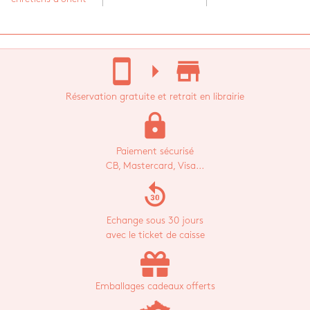
stay_current_portrait
arrow_right
store_mall_directory
Réservation gratuite et retrait en librairie
lock
Paiement sécurisé
CB, Mastercard, Visa...
replay_30
Echange sous 30 jours
avec le ticket de caisse
Emballages cadeaux offerts