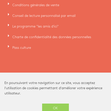
arrow_right
Conditions générales de vente
arrow_right
Conseil de lecture personnalisé par email
arrow_right
Le programme "les amis d'ici"
arrow_right
Charte de confidentialité des données personnelles
arrow_right
Pass culture
En poursuivant votre navigation sur ce site, vous acceptez
l'utilisation de cookies permettant d'améliorer votre expérience
utilisateur.
Ici Librairie - Paris Grands Boulevards © 2026 -
OK