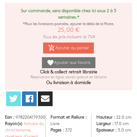
Sur commande, sera disponible chez ici sous 2 à 3
semaines.*
*Pour les livraisons postales, ajouter le délai de la Poste.
25,00 €
Tous les prix incluent la TVA
add_shopping_cart
Ajouter au panier
favorite
Ajouter aux favoris
Click & collect retrait librairie
Réservation en ligne, retrait gratuit en librairie
Ou livraison à domicile
Ean :
9782204179300
Format et Reliure :
Hauteur :
22.0 cm
Rayon(s)
histoire du
Livre
Largeur :
17.0 cm
christianisme,
Pages :
372
Epaisseur :
3.0 cm
chrétiens d'orient