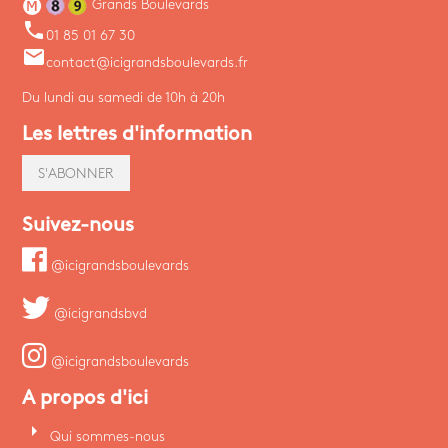
Grands Boulevards
phone
01 85 01 67 30
email
contact@icigrandsboulevards.fr
Du lundi au samedi de 10h à 20h
Les lettres d'information
S'ABONNER
Suivez-nous
@icigrandsboulevards
@icigrandsbvd
@icigrandsboulevards
A propos d'ici
arrow_right
Qui sommes-nous