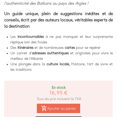
l'authenticité des Balkans au pays des Aigles !
Un guide unique, plein de suggestions inédites et de
conseils, écrit par des auteurs locaux, véritables experts de
la destination
Les
incontournables
à ne pas manquer et leur surprenante
réplique loin des foules
Des
itinéraires
et de nombreuses
cartes
pour se repérer
Un carnet d'
adresses authentiques
et originales pour vivre le
meilleur de l'Albanie
Une plongée dans la
culture locale,
l'histoire, l'art de vivre et
les traditions
En stock
16,95 €
Tous les prix incluent la TVA
add_shopping_cart
Ajouter au panier