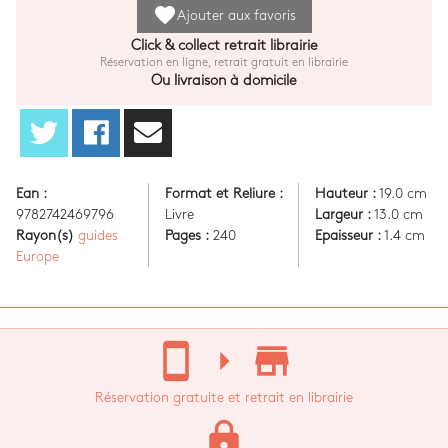
favorite
Ajouter aux favoris
Click & collect retrait librairie
Réservation en ligne, retrait gratuit en librairie
Ou livraison à domicile
Ean :
Format et Reliure :
Hauteur :
19.0 cm
9782742469796
Livre
Largeur :
13.0 cm
Rayon(s)
guides
Pages :
240
Epaisseur :
1.4 cm
Europe
stay_current_portrait
arrow_right
store_mall_directory
Réservation gratuite et retrait en librairie
lock