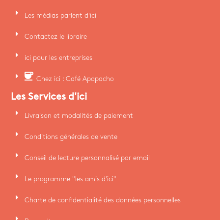
arrow_right
Les médias parlent d'ici
arrow_right
Contactez le libraire
arrow_right
ici pour les entreprises
arrow_right
coffee
Chez ici : Café Apapacho
Les Services d'ici
arrow_right
Livraison et modalités de paiement
arrow_right
Conditions générales de vente
arrow_right
Conseil de lecture personnalisé par email
arrow_right
Le programme "les amis d'ici"
arrow_right
Charte de confidentialité des données personnelles
arrow_right