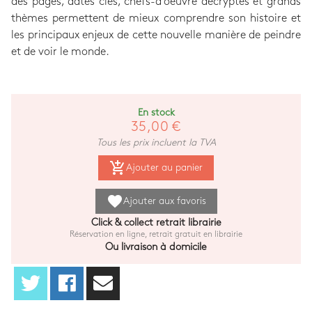
des pages, dates clés, chefs-d'oeuvre décryptés et grands
thèmes permettent de mieux comprendre son histoire et
les principaux enjeux de cette nouvelle manière de peindre
et de voir le monde.
En stock
35,00 €
Tous les prix incluent la TVA
add_shopping_cart
Ajouter au panier
favorite
Ajouter aux favoris
Click & collect retrait librairie
Réservation en ligne, retrait gratuit en librairie
Ou livraison à domicile