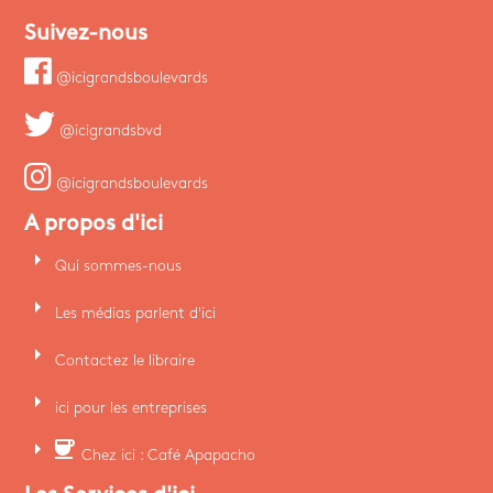
Suivez-nous
@icigrandsboulevards
@icigrandsbvd
@icigrandsboulevards
A propos d'ici
arrow_right
Qui sommes-nous
arrow_right
Les médias parlent d'ici
arrow_right
Contactez le libraire
arrow_right
ici pour les entreprises
arrow_right
coffee
Chez ici : Café Apapacho