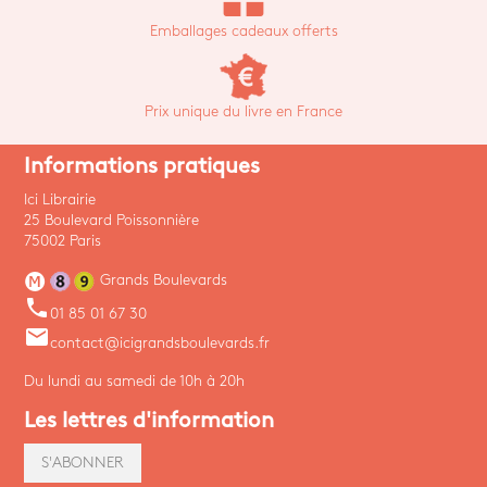
Emballages cadeaux offerts
Prix unique du livre en France
Informations pratiques
Ici Librairie
25 Boulevard Poissonnière
75002 Paris
Grands Boulevards
phone
01 85 01 67 30
email
contact@icigrandsboulevards.fr
Du lundi au samedi de 10h à 20h
Les lettres d'information
S'ABONNER