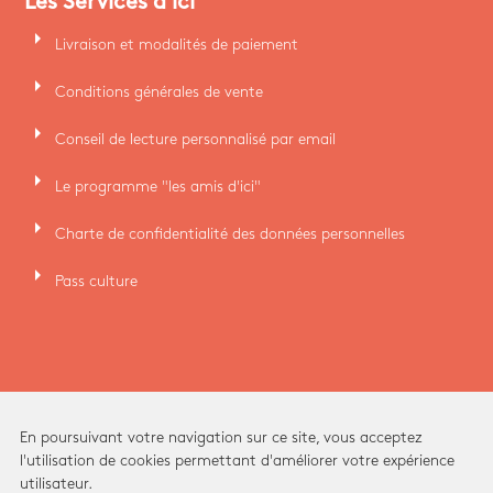
Les Services d'ici
arrow_right
Livraison et modalités de paiement
arrow_right
Conditions générales de vente
arrow_right
Conseil de lecture personnalisé par email
arrow_right
Le programme "les amis d'ici"
arrow_right
Charte de confidentialité des données personnelles
arrow_right
Pass culture
En poursuivant votre navigation sur ce site, vous acceptez
l'utilisation de cookies permettant d'améliorer votre expérience
utilisateur.