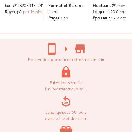
Ean :
9782080477941
Format et Reliure :
Hauteur :
29.0 cm
Rayon(s)
patrimoine
Livre
Largeur :
25.0 cm
Pages :
271
Epaisseur :
2.9 cm
stay_current_portrait
arrow_right
store_mall_directory
Réservation gratuite et retrait en librairie
lock
Paiement sécurisé
CB, Mastercard, Visa...
replay_30
Echange sous 30 jours
avec le ticket de caisse