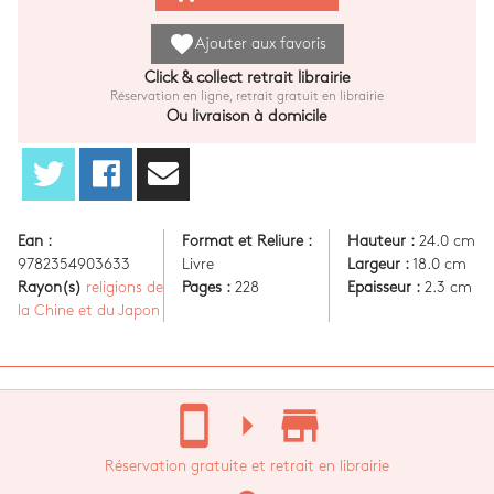
favorite
Ajouter aux favoris
Click & collect retrait librairie
Réservation en ligne, retrait gratuit en librairie
Ou livraison à domicile
Ean :
Format et Reliure :
Hauteur :
24.0 cm
9782354903633
Livre
Largeur :
18.0 cm
Rayon(s)
religions de
Pages :
228
Epaisseur :
2.3 cm
la Chine et du Japon
stay_current_portrait
arrow_right
store_mall_directory
Réservation gratuite et retrait en librairie