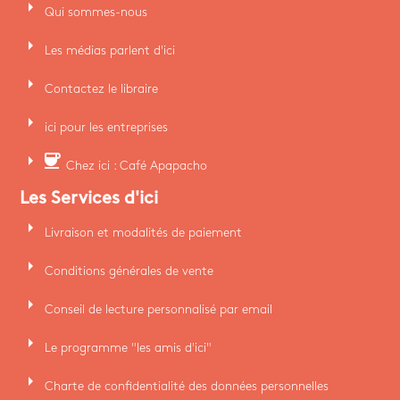
arrow_right
Qui sommes-nous
arrow_right
Les médias parlent d'ici
arrow_right
Contactez le libraire
arrow_right
ici pour les entreprises
arrow_right
coffee
Chez ici : Café Apapacho
Les Services d'ici
arrow_right
Livraison et modalités de paiement
arrow_right
Conditions générales de vente
arrow_right
Conseil de lecture personnalisé par email
arrow_right
Le programme "les amis d'ici"
arrow_right
Charte de confidentialité des données personnelles