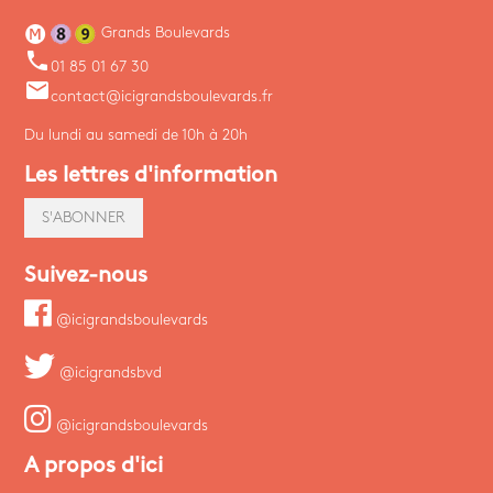
Grands Boulevards
phone
01 85 01 67 30
email
contact@icigrandsboulevards.fr
Du lundi au samedi de 10h à 20h
Les lettres d'information
S'ABONNER
Suivez-nous
@icigrandsboulevards
@icigrandsbvd
@icigrandsboulevards
A propos d'ici