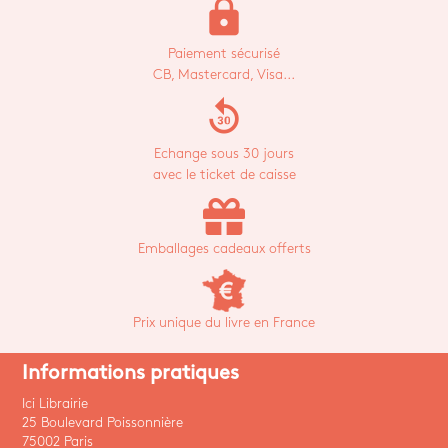
lock
Paiement sécurisé
CB, Mastercard, Visa...
replay_30
Echange sous 30 jours
avec le ticket de caisse
Emballages cadeaux offerts
Prix unique du livre en France
Informations pratiques
Ici Librairie
25 Boulevard Poissonnière
75002 Paris