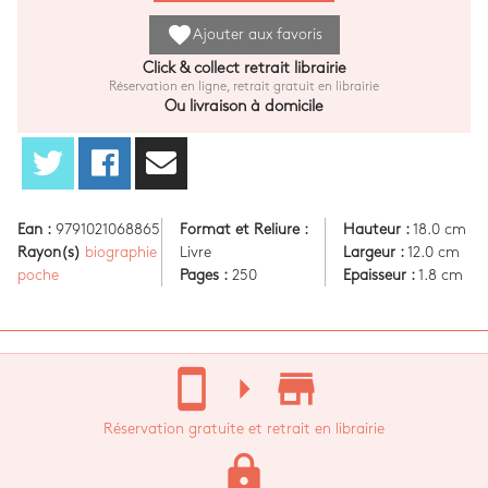
favorite
Ajouter aux favoris
Click & collect retrait librairie
Réservation en ligne, retrait gratuit en librairie
Ou livraison à domicile
Ean :
9791021068865
Format et Reliure :
Hauteur :
18.0 cm
Rayon(s)
biographie
Livre
Largeur :
12.0 cm
poche
Pages :
250
Epaisseur :
1.8 cm
stay_current_portrait
arrow_right
store_mall_directory
Réservation gratuite et retrait en librairie
lock