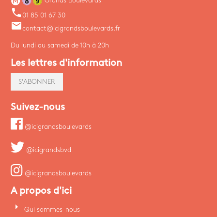
Grands Boulevards
phone
01 85 01 67 30
email
contact@icigrandsboulevards.fr
Du lundi au samedi de 10h à 20h
Les lettres d'information
S'ABONNER
Suivez-nous
@icigrandsboulevards
@icigrandsbvd
@icigrandsboulevards
A propos d'ici
arrow_right
Qui sommes-nous