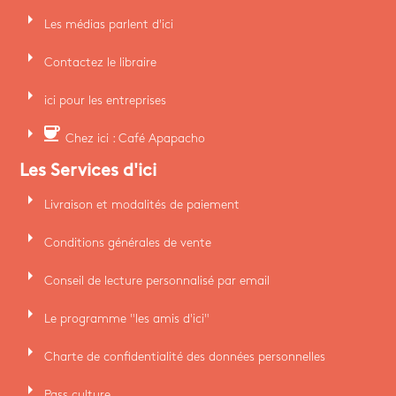
arrow_right
Les médias parlent d'ici
arrow_right
Contactez le libraire
arrow_right
ici pour les entreprises
arrow_right
coffee
Chez ici : Café Apapacho
Les Services d'ici
arrow_right
Livraison et modalités de paiement
arrow_right
Conditions générales de vente
arrow_right
Conseil de lecture personnalisé par email
arrow_right
Le programme "les amis d'ici"
arrow_right
Charte de confidentialité des données personnelles
arrow_right
Pass culture