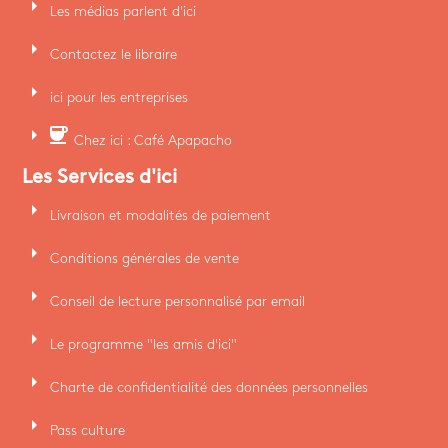
arrow_right
Les médias parlent d'ici
arrow_right
Contactez le libraire
arrow_right
ici pour les entreprises
arrow_right
coffee
Chez ici : Café Apapacho
Les Services d'ici
arrow_right
Livraison et modalités de paiement
arrow_right
Conditions générales de vente
arrow_right
Conseil de lecture personnalisé par email
arrow_right
Le programme "les amis d'ici"
arrow_right
Charte de confidentialité des données personnelles
arrow_right
Pass culture