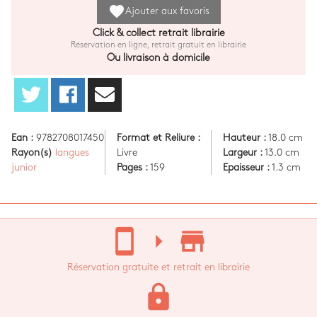
favorite
Ajouter aux favoris
Click & collect retrait librairie
Réservation en ligne, retrait gratuit en librairie
Ou livraison à domicile
Ean :
9782708017450
Format et Reliure :
Hauteur :
18.0 cm
Rayon(s)
langues
Livre
Largeur :
13.0 cm
junior
Pages :
159
Epaisseur :
1.3 cm
stay_current_portrait
arrow_right
store_mall_directory
Réservation gratuite et retrait en librairie
lock