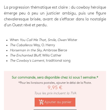
La progression thématique est claire : du cowboy héroïque
émerge peu à peu un justicier ambigu, puis une figure
chevaleresque brisée, avant de s'effacer dans la nostalgie
d'un Ouest rêvé et perdu.
When
You Call Me That, Smile, Owen
Wister
The Caballeros
Way, O. Henry
Horseman in the Sky,
Ambrose Bierce
The Enchanted Bluff,
Willa Cather
The Cowboy's Lament,
traditional song
Sur commande, sera disponible chez ici sous 1 semaine.*
*Pour les livraisons postales, ajouter le délai de la Poste.
9,95 €
Tous les prix incluent la TVA
add_shopping_cart
Ajouter au panier