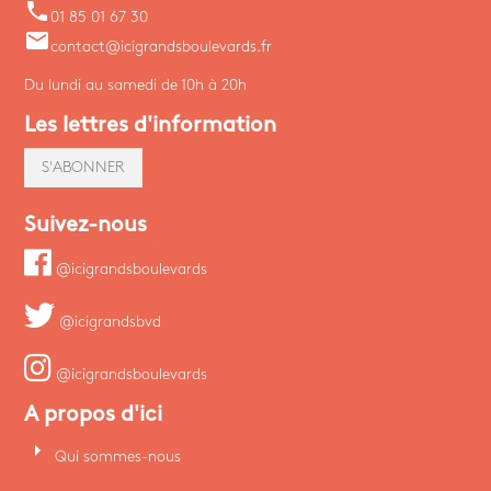
phone
01 85 01 67 30
email
contact@icigrandsboulevards.fr
Du lundi au samedi de 10h à 20h
Les lettres d'information
S'ABONNER
Suivez-nous
@icigrandsboulevards
@icigrandsbvd
@icigrandsboulevards
A propos d'ici
arrow_right
Qui sommes-nous