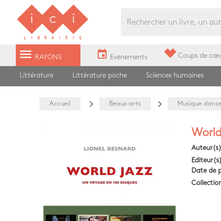
Librairie Ici Grands Boulevards
menu
event
Coups de cœ
RAYONS
Evènements
Littérature
Littérature poche
Sciences humaines
navigate_next
navigate_next
Accueil
Beaux-arts
Musique dans
World
Auteur(s
Editeur(s
Date de p
Collectio