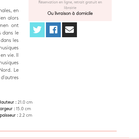
Réservation en ligne, retrait gratuit en
librairie
nales, en
Ou livraison à domicile
ien alors
omen ont
s dans le
 dans les
usiques
n vie. Il
 musiques
Nord. Le
 d'autres
auteur :
21.0 cm
argeur :
15.0 cm
paisseur :
2.2 cm