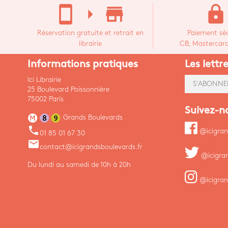
stay_current_portrait
arrow_right
store_mall_directory
lock
Réservation gratuite et retrait en
Paiement séc
librairie
CB, Mastercard,
Informations pratiques
Les lettr
Ici Librairie
S'ABONNE
25 Boulevard Poissonnière
75002 Paris
Suivez-n
Grands Boulevards
phone
@icigran
01 85 01 67 30
email
contact@icigrandsboulevards.fr
@icigra
Du lundi au samedi de 10h à 20h
@icigran