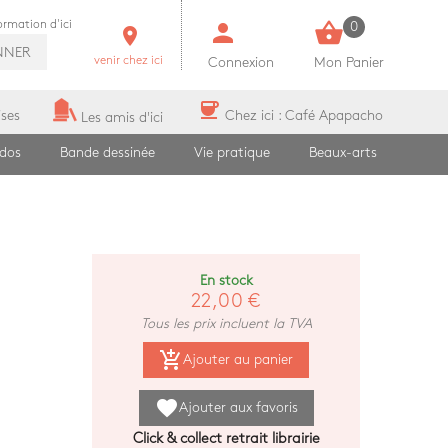
person
shopping_basket
formation d'ici
0
room
NNER
venir chez ici
Connexion
Mon Panier
coffee
ises
Chez ici : Café Apapacho
Les amis d'ici
ados
Bande dessinée
Vie pratique
Beaux-arts
En stock
22,00 €
Tous les prix incluent la TVA
add_shopping_cart
Ajouter au panier
favorite
Ajouter aux favoris
Click & collect retrait librairie