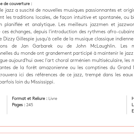
e de couverture :
le jazz a suscité de nouvelles musiques passionnantes et origi
ant les traditions locales, de façon intuitive et spontanée, ou b
n planifiée et analytique. Les meilleurs jazzmen et jazzw
 ces échanges, depuis l'introduction des rythmes afro-cubain
 Dizzy Gillespie jusqu'à celle de la musique classique indienne
tions de Jan Garbarek ou de John McLaughlin. Les m
nnelles du monde ont grandement participé à maintenir le jazz e
gue aujourd'hui avec l'art choral arménien multiséculaire, les
lantes de la forêt amazonienne ou les comptines du Grand 
trouvera ici des références de ce jazz, trempé dans les eaux
parfois loin du Mississippi.
Format et Reliure :
Livre
H
Pages :
245
L
E