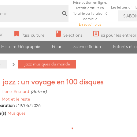
Réservation en ligne,
Les lettres d'in
retrait gratuit en
search
librairie ou livraison à
S'ABO
domicile
En savoir plus
bookmark
book
portrait
ur
Pass culture
Sélections
ici pour les entrepr
Histoire-Géographie
Polar
Science fiction
Enfants et 
navigate_next
e
jazz musiques du monde
 jazz : un voyage en 100 disques
)
Lionel Besnard
(Auteur)
)
Mot et le reste
arution :
19/06/2026
n(s)
Musiques