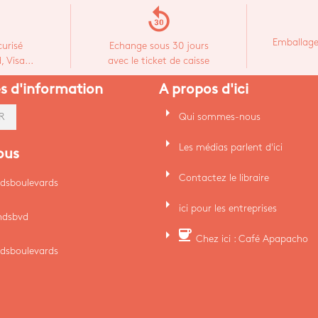
replay_30
Emballage
urisé
Echange sous 30 jours
 Visa...
avec le ticket de caisse
es d'information
A propos d'ici
arrow_right
Qui sommes-nous
R
arrow_right
Les médias parlent d'ici
ous
arrow_right
Contactez le libraire
dsboulevards
arrow_right
ici pour les entreprises
ndsbvd
arrow_right
coffee
Chez ici : Café Apapacho
dsboulevards