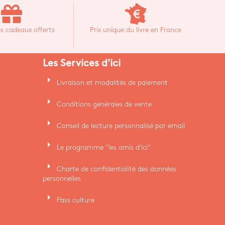
s cadeaux offerts
Prix unique du livre en France
Les Services d'ici
arrow_right
Livraison et modalités de paiement
arrow_right
Conditions générales de vente
arrow_right
Conseil de lecture personnalisé par email
arrow_right
Le programme "les amis d'ici"
arrow_right
Charte de confidentialité des données
personnelles
arrow_right
Pass culture