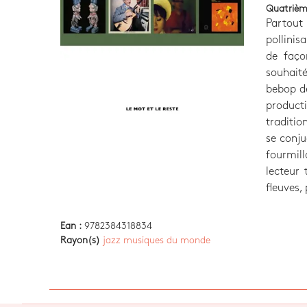
Quatrièm
Partout 
pollinis
de faço
souhaité
bebop de
produc
traditio
se conju
fourmil
lecteur 
fleuves, 
Ean :
9782384318834
Rayon(s)
jazz musiques du monde