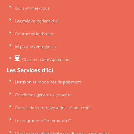
arrow_right
Qui sommes-nous
arrow_right
Les médias parlent d'ici
arrow_right
Contactez le libraire
arrow_right
ici pour les entreprises
arrow_right
coffee
Chez ici : Café Apapacho
Les Services d'ici
arrow_right
Livraison et modalités de paiement
arrow_right
Conditions générales de vente
arrow_right
Conseil de lecture personnalisé par email
arrow_right
Le programme "les amis d'ici"
arrow_right
Charte de confidentialité des données personnelles