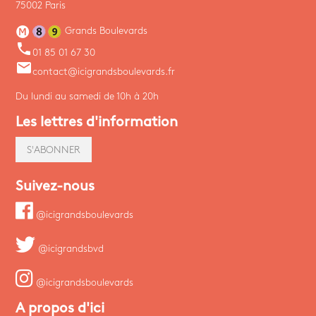
75002 Paris
Grands Boulevards
phone
01 85 01 67 30
email
contact@icigrandsboulevards.fr
Du lundi au samedi de 10h à 20h
Les lettres d'information
S'ABONNER
Suivez-nous
@icigrandsboulevards
@icigrandsbvd
@icigrandsboulevards
A propos d'ici