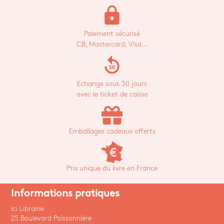
lock
Paiement sécurisé
CB, Mastercard, Visa...
replay_30
Echange sous 30 jours
avec le ticket de caisse
Emballages cadeaux offerts
Prix unique du livre en France
Informations pratiques
Ici Librairie
25 Boulevard Poissonnière