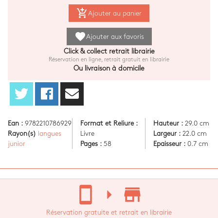
add_shopping_cart
Ajouter au panier
favorite
Ajouter aux favoris
Click & collect retrait librairie
Réservation en ligne, retrait gratuit en librairie
Ou livraison à domicile
Ean :
9782210786929
Format et Reliure :
Hauteur :
29.0 cm
Rayon(s)
langues
Livre
Largeur :
22.0 cm
junior
Pages :
58
Epaisseur :
0.7 cm
stay_current_portrait
arrow_right
store_mall_directory
Réservation gratuite et retrait en librairie