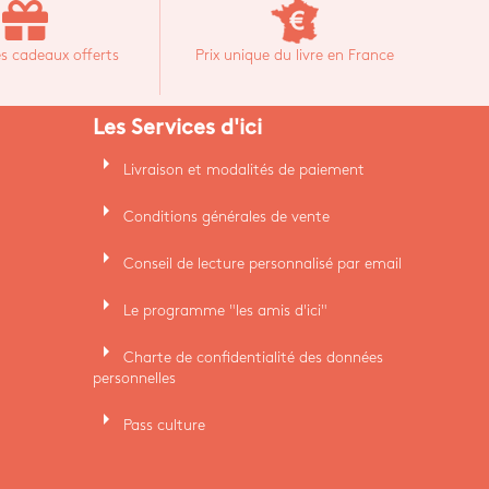
s cadeaux offerts
Prix unique du livre en France
Les Services d'ici
arrow_right
Livraison et modalités de paiement
arrow_right
Conditions générales de vente
arrow_right
Conseil de lecture personnalisé par email
arrow_right
Le programme "les amis d'ici"
arrow_right
Charte de confidentialité des données
personnelles
arrow_right
Pass culture