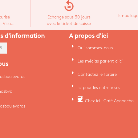
replay_30
Emballage
urisé
Echange sous 30 jours
 Visa...
avec le ticket de caisse
es d'information
A propos d'ici
arrow_right
Qui sommes-nous
R
arrow_right
Les médias parlent d'ici
ous
arrow_right
Contactez le libraire
dsboulevards
arrow_right
ici pour les entreprises
ndsbvd
arrow_right
coffee
Chez ici : Café Apapacho
dsboulevards