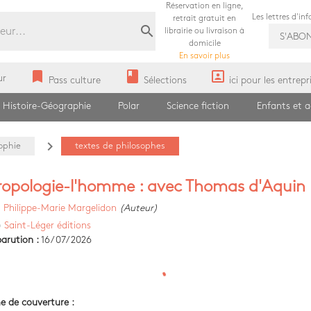
Réservation en ligne,
Les lettres d'in
retrait gratuit en
search
librairie ou livraison à
S'ABO
domicile
En savoir plus
bookmark
book
portrait
ur
Pass culture
Sélections
ici pour les entrepr
Histoire-Géographie
Polar
Science fiction
Enfants et 
navigate_next
ophie
textes de philosophes
opologie-l'homme : avec Thomas d'Aquin
)
Philippe-Marie Margelidon
(Auteur)
)
Saint-Léger éditions
arution :
16/07/2026
e de couverture :