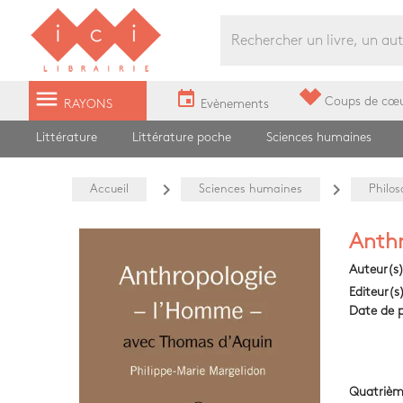
Librairie Ici Grands Boulevards
menu
event
Coups de cœ
RAYONS
Evènements
Littérature
Littérature poche
Sciences humaines
navigate_next
navigate_next
Accueil
Sciences humaines
Philos
Anthr
Auteur(s
Editeur(s
Date de p
Quatrièm