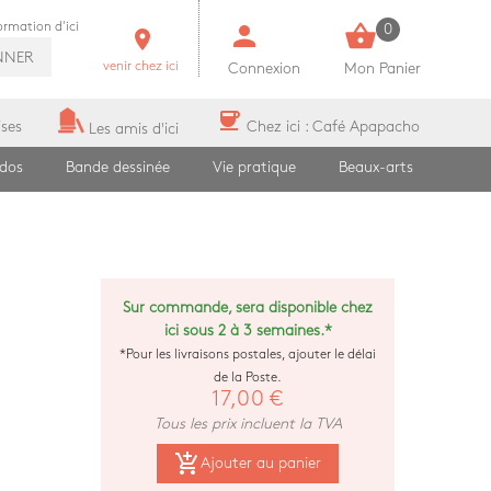
person
shopping_basket
formation d'ici
0
room
NNER
venir chez ici
Connexion
Mon Panier
coffee
ises
Chez ici : Café Apapacho
Les amis d'ici
ados
Bande dessinée
Vie pratique
Beaux-arts
Sur commande, sera disponible chez
ici sous 2 à 3 semaines.*
*Pour les livraisons postales, ajouter le délai
de la Poste.
17,00 €
Tous les prix incluent la TVA
add_shopping_cart
Ajouter au panier