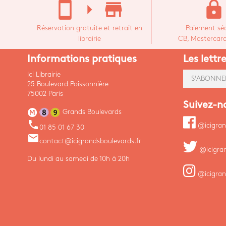
stay_current_portrait
arrow_right
store_mall_directory
lock
Réservation gratuite et retrait en
Paiement séc
librairie
CB, Mastercard,
Informations pratiques
Les lettr
Ici Librairie
S'ABONNE
25 Boulevard Poissonnière
75002 Paris
Suivez-n
Grands Boulevards
phone
@icigran
01 85 01 67 30
email
contact@icigrandsboulevards.fr
@icigra
Du lundi au samedi de 10h à 20h
@icigran