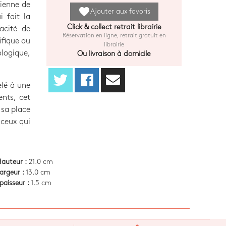
tienne de
favorite
Ajouter aux favoris
 fait la
Click & collect retrait librairie
acité de
Réservation en ligne, retrait gratuit en
ifique ou
librairie
ologique,
Ou livraison à domicile
elé à une
ents, cet
 sa place
 ceux qui
auteur :
21.0 cm
argeur :
13.0 cm
paisseur :
1.5 cm