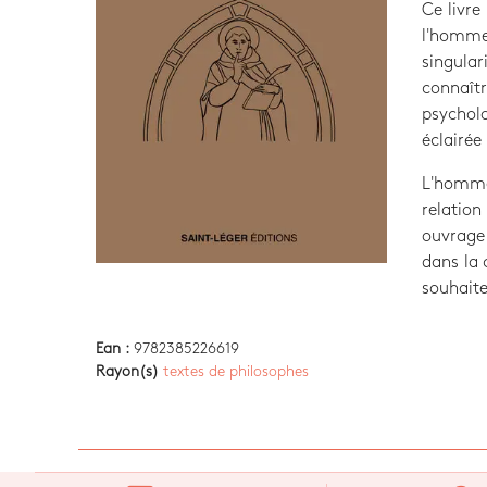
Ce livre
l'homme
singula
connaîtr
psycholo
éclairée 
L'homme 
relation
ouvrage 
dans la 
souhaite
Ean :
9782385226619
Rayon(s)
textes de philosophes