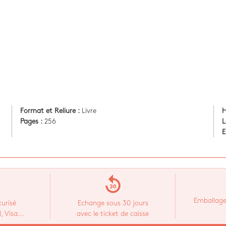
Format et Reliure :
Livre
H
Pages :
256
L
E
replay_30
Emballage
urisé
Echange sous 30 jours
 Visa...
avec le ticket de caisse