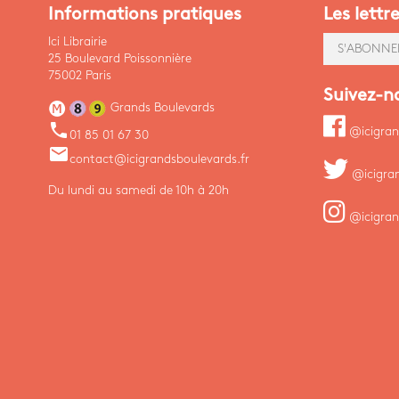
Informations pratiques
Les lettr
Ici Librairie
S'ABONNE
25 Boulevard Poissonnière
75002 Paris
Suivez-n
Grands Boulevards
phone
@icigran
01 85 01 67 30
email
contact@icigrandsboulevards.fr
@icigra
Du lundi au samedi de 10h à 20h
@icigran