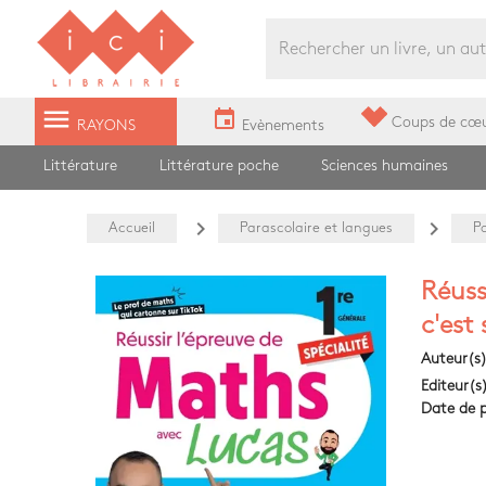
Librairie Ici Grands Boulevards
menu
event
Coups de cœ
RAYONS
Evènements
Littérature
Littérature poche
Sciences humaines
navigate_next
navigate_next
Accueil
Parascolaire et langues
P
Réuss
c'est
Auteur(s
Editeur(s
Date de p