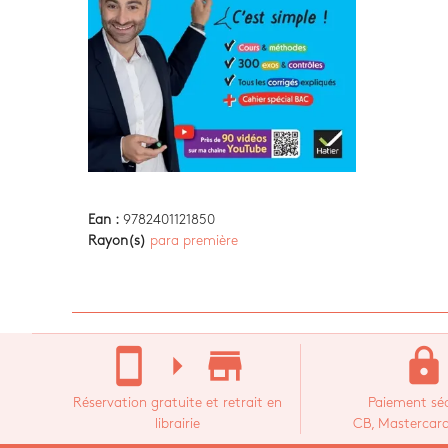
Ean :
9782401121850
Rayon(s)
para première
stay_current_portrait
arrow_right
store_mall_directory
lock
Réservation gratuite et retrait en
Paiement séc
librairie
CB, Mastercard,