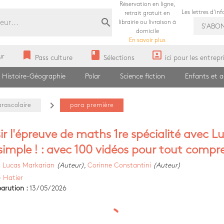
Réservation en ligne,
Les lettres d'in
retrait gratuit en
search
librairie ou livraison à
S'ABO
domicile
En savoir plus
bookmark
book
portrait
ur
Pass culture
Sélections
ici pour les entrepr
Histoire-Géographie
Polar
Science fiction
Enfants et 
navigate_next
arascolaire
para première
ir l'épreuve de maths 1re spécialité avec L
 simple ! : avec 100 vidéos pour tout compr
)
Lucas Markarian
(Auteur)
,
Corinne Constantini
(Auteur)
)
Hatier
arution :
13/05/2026