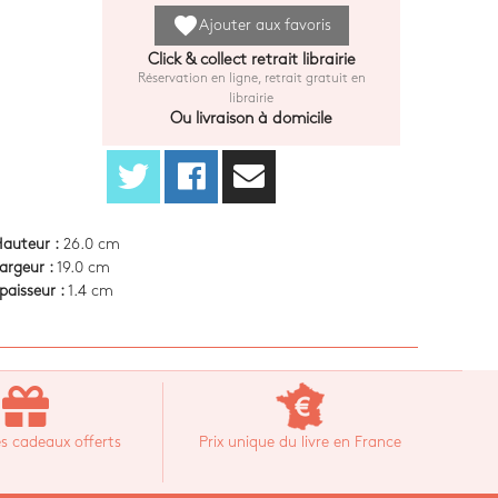
favorite
Ajouter aux favoris
Click & collect retrait librairie
Réservation en ligne, retrait gratuit en
librairie
Ou livraison à domicile
auteur :
26.0 cm
argeur :
19.0 cm
paisseur :
1.4 cm
s cadeaux offerts
Prix unique du livre en France