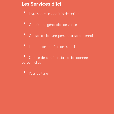
Les Services d'ici
arrow_right
Livraison et modalités de paiement
arrow_right
Conditions générales de vente
arrow_right
Conseil de lecture personnalisé par email
arrow_right
Le programme "les amis d'ici"
arrow_right
Charte de confidentialité des données
personnelles
arrow_right
Pass culture