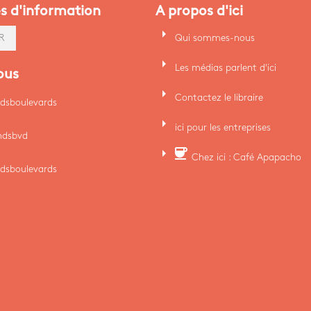
es d'information
A propos d'ici
arrow_right
Qui sommes-nous
R
arrow_right
Les médias parlent d'ici
ous
arrow_right
Contactez le libraire
dsboulevards
arrow_right
ici pour les entreprises
ndsbvd
arrow_right
coffee
Chez ici : Café Apapacho
dsboulevards