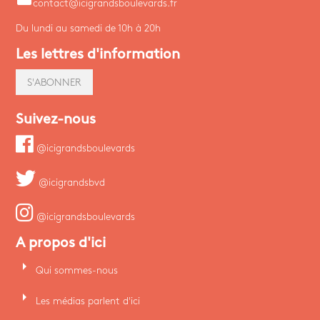
contact@icigrandsboulevards.fr
Du lundi au samedi de 10h à 20h
Les lettres d'information
S'ABONNER
Suivez-nous
@icigrandsboulevards
@icigrandsbvd
@icigrandsboulevards
A propos d'ici
arrow_right
Qui sommes-nous
arrow_right
Les médias parlent d'ici