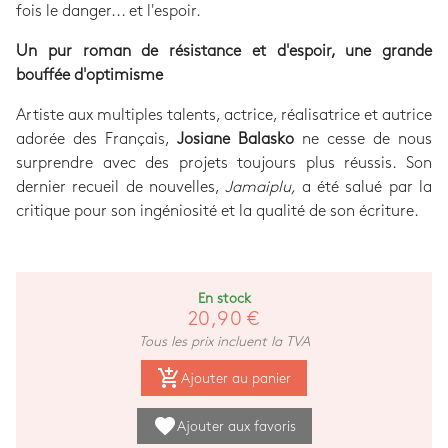
fois le danger... et l'espoir.
Un pur roman de résistance et d'espoir, une grande
bouffée d'optimisme
Artiste aux multiples talents, actrice, réalisatrice et autrice
adorée des Français,
Josiane Balasko
ne cesse de nous
surprendre avec des projets toujours plus réussis. Son
dernier recueil de nouvelles,
Jamaiplu,
a été salué par la
critique pour son ingéniosité et la qualité de son écriture.
En stock
20,90 €
Tous les prix incluent la TVA
add_shopping_cart
Ajouter au panier
favorite
Ajouter aux favoris