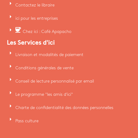
arrow_right
Contactez le libraire
arrow_right
ici pour les entreprises
arrow_right
coffee
Chez ici : Café Apapacho
Les Services d'ici
arrow_right
Livraison et modalités de paiement
arrow_right
Conditions générales de vente
arrow_right
Conseil de lecture personnalisé par email
arrow_right
Le programme "les amis d'ici"
arrow_right
Charte de confidentialité des données personnelles
arrow_right
Pass culture