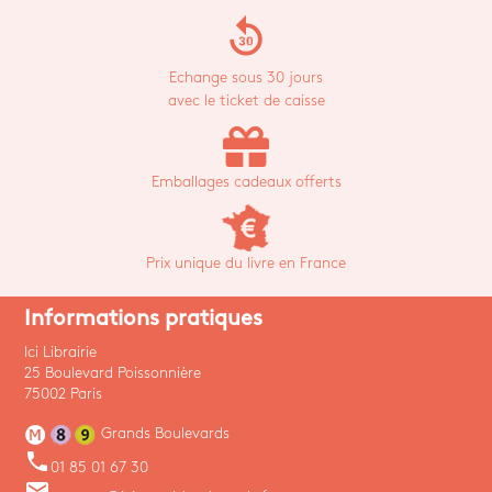
replay_30
Echange sous 30 jours
avec le ticket de caisse
Emballages cadeaux offerts
Prix unique du livre en France
Informations pratiques
Ici Librairie
25 Boulevard Poissonnière
75002 Paris
Grands Boulevards
phone
01 85 01 67 30
email