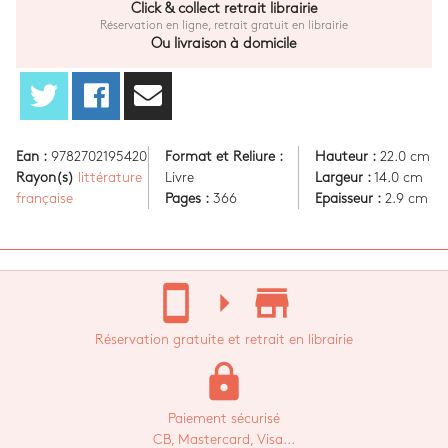
Click & collect retrait librairie
Réservation en ligne, retrait gratuit en librairie
Ou livraison à domicile
Ean :
9782702195420
Format et Reliure :
Hauteur :
22.0 cm
Rayon(s)
littérature
Livre
Largeur :
14.0 cm
française
Pages :
366
Epaisseur :
2.9 cm
stay_current_portrait
arrow_right
store_mall_directory
Réservation gratuite et retrait en librairie
lock
Paiement sécurisé
CB, Mastercard, Visa...