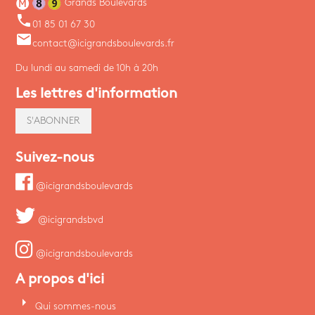
Grands Boulevards
phone
01 85 01 67 30
email
contact@icigrandsboulevards.fr
Du lundi au samedi de 10h à 20h
Les lettres d'information
S'ABONNER
Suivez-nous
@icigrandsboulevards
@icigrandsbvd
@icigrandsboulevards
A propos d'ici
arrow_right
Qui sommes-nous