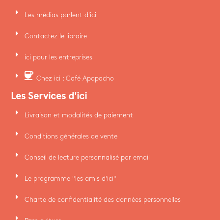
arrow_right
Les médias parlent d'ici
arrow_right
Contactez le libraire
arrow_right
ici pour les entreprises
arrow_right
coffee
Chez ici : Café Apapacho
Les Services d'ici
arrow_right
Livraison et modalités de paiement
arrow_right
Conditions générales de vente
arrow_right
Conseil de lecture personnalisé par email
arrow_right
Le programme "les amis d'ici"
arrow_right
Charte de confidentialité des données personnelles
arrow_right