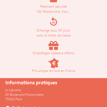
Paiement sécurisé
CB, Mastercard, Visa...
replay_30
Echange sous 30 jours
avec le ticket de caisse
Emballages cadeaux offerts
Prix unique du livre en France
Informations pratiques
Ici Librairie
25 Boulevard Poissonnière
75002 Paris