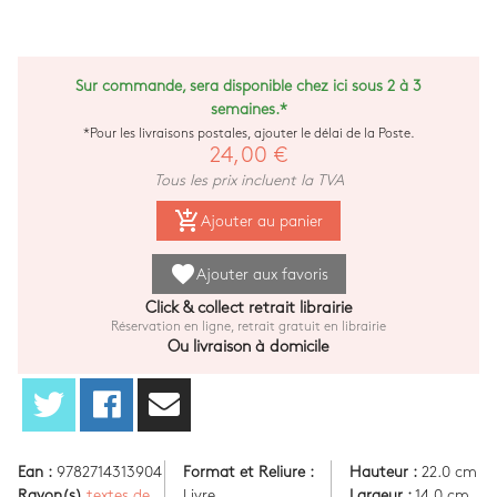
Sur commande, sera disponible chez ici sous 2 à 3
semaines.*
*Pour les livraisons postales, ajouter le délai de la Poste.
24,00 €
Tous les prix incluent la TVA
add_shopping_cart
Ajouter au panier
favorite
Ajouter aux favoris
Click & collect retrait librairie
Réservation en ligne, retrait gratuit en librairie
Ou livraison à domicile
Ean :
9782714313904
Format et Reliure :
Hauteur :
22.0 cm
Rayon(s)
textes de
Livre
Largeur :
14.0 cm