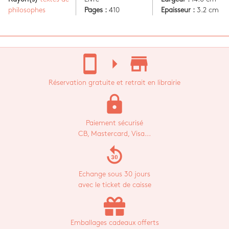
philosophes
Pages :
410
Epaisseur :
3.2 cm
stay_current_portrait
arrow_right
store_mall_directory
Réservation gratuite et retrait en librairie
lock
Paiement sécurisé
CB, Mastercard, Visa...
replay_30
Echange sous 30 jours
avec le ticket de caisse
Emballages cadeaux offerts