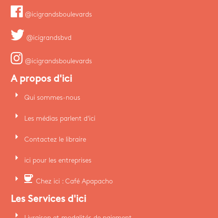
@icigrandsboulevards
@icigrandsbvd
@icigrandsboulevards
A propos d'ici
arrow_right
Qui sommes-nous
arrow_right
Les médias parlent d'ici
arrow_right
Contactez le libraire
arrow_right
ici pour les entreprises
arrow_right
coffee
Chez ici : Café Apapacho
Les Services d'ici
arrow_right
Livraison et modalités de paiement