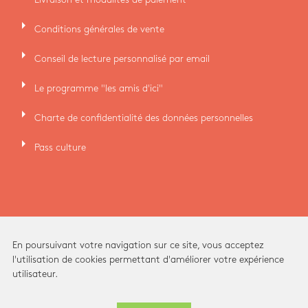
arrow_right
Conditions générales de vente
arrow_right
Conseil de lecture personnalisé par email
arrow_right
Le programme "les amis d'ici"
arrow_right
Charte de confidentialité des données personnelles
arrow_right
Pass culture
En poursuivant votre navigation sur ce site, vous acceptez
l'utilisation de cookies permettant d'améliorer votre expérience
utilisateur.