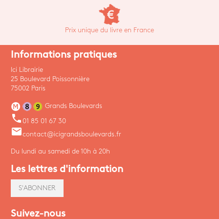
Prix unique du livre en France
Informations pratiques
Ici Librairie
25 Boulevard Poissonnière
75002 Paris
Grands Boulevards
phone
01 85 01 67 30
email
contact@icigrandsboulevards.fr
Du lundi au samedi de 10h à 20h
Les lettres d'information
S'ABONNER
Suivez-nous