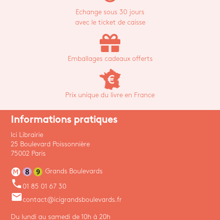
Echange sous 30 jours
avec le ticket de caisse
Emballages cadeaux offerts
Prix unique du livre en France
Informations pratiques
Ici Librairie
25 Boulevard Poissonnière
75002 Paris
Grands Boulevards
phone
01 85 01 67 30
email
contact@icigrandsboulevards.fr
Du lundi au samedi de 10h à 20h