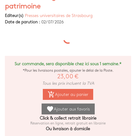
patrimoine
Editeur(s)
Presses universitaires de Strasbourg
Date de parution :
02/07/2026
Sur commande, sera disponible chez ici sous 1 semaine.*
*Pour les livraisons postales, ajouter le délai de la Poste.
23,00 €
Tous les prix incluent la TVA
add_shopping_cart
Ajouter au panier
favorite
Ajouter aux favoris
Click & collect retrait librairie
Réservation en ligne, retrait gratuit en librairie
Ou livraison à domicile