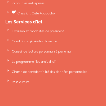
arrow_right
ici pour les entreprises
arrow_right
coffee
Chez ici : Café Apapacho
Les Services d'ici
arrow_right
Livraison et modalités de paiement
arrow_right
Conditions générales de vente
arrow_right
Conseil de lecture personnalisé par email
arrow_right
Le programme "les amis d'ici"
arrow_right
Charte de confidentialité des données personnelles
arrow_right
Pass culture