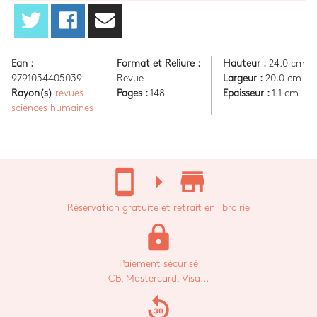
Ean :
Format et Reliure :
Hauteur :
24.0 cm
9791034405039
Revue
Largeur :
20.0 cm
Rayon(s)
revues
Pages :
148
Epaisseur :
1.1 cm
sciences humaines
stay_current_portrait
arrow_right
store_mall_directory
Réservation gratuite et retrait en librairie
lock
Paiement sécurisé
CB, Mastercard, Visa...
replay_30