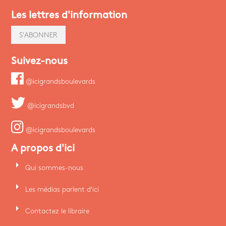
Les lettres d'information
S'ABONNER
Suivez-nous
@icigrandsboulevards
@icigrandsbvd
@icigrandsboulevards
A propos d'ici
arrow_right
Qui sommes-nous
arrow_right
Les médias parlent d'ici
arrow_right
Contactez le libraire