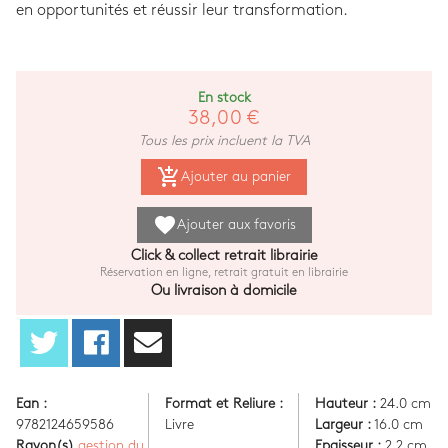
en opportunités et réussir leur transformation.
En stock
38,00 €
Tous les prix incluent la TVA
add_shopping_cart
Ajouter au panier
favorite
Ajouter aux favoris
Click & collect retrait librairie
Réservation en ligne, retrait gratuit en librairie
Ou livraison à domicile
Ean :
Format et Reliure :
Hauteur :
24.0 cm
9782124659586
Livre
Largeur :
16.0 cm
Rayon(s)
gestion du
Epaisseur :
2.2 cm