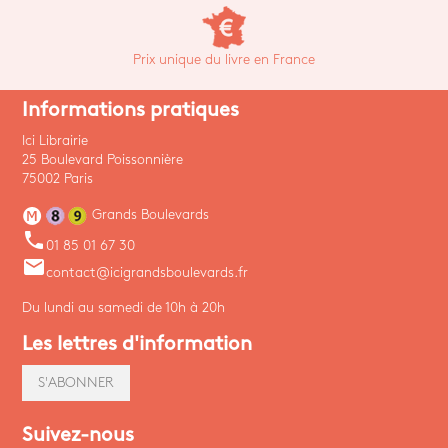
Prix unique du livre en France
Informations pratiques
Ici Librairie
25 Boulevard Poissonnière
75002 Paris
Grands Boulevards
phone
01 85 01 67 30
email
contact@icigrandsboulevards.fr
Du lundi au samedi de 10h à 20h
Les lettres d'information
S'ABONNER
Suivez-nous