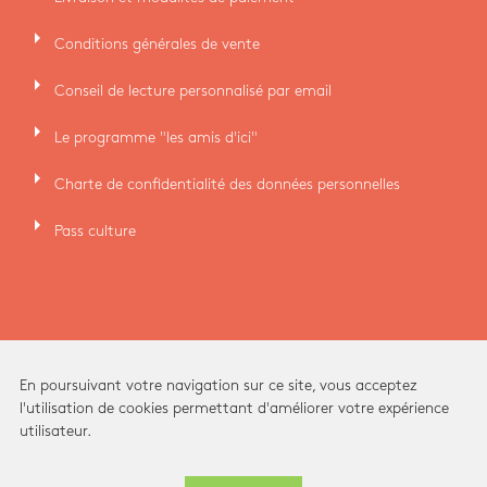
arrow_right
Conditions générales de vente
arrow_right
Conseil de lecture personnalisé par email
arrow_right
Le programme "les amis d'ici"
arrow_right
Charte de confidentialité des données personnelles
arrow_right
Pass culture
En poursuivant votre navigation sur ce site, vous acceptez
l'utilisation de cookies permettant d'améliorer votre expérience
utilisateur.