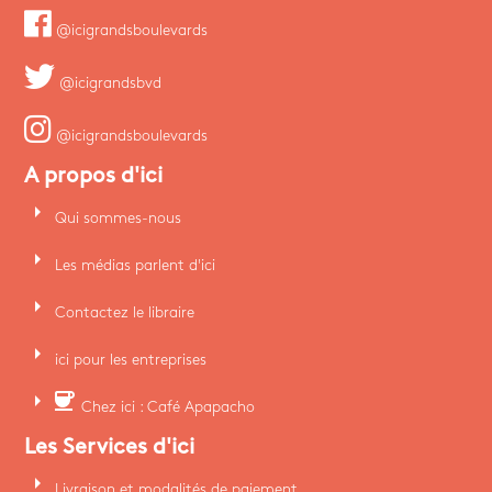
@icigrandsboulevards
@icigrandsbvd
@icigrandsboulevards
A propos d'ici
arrow_right
Qui sommes-nous
arrow_right
Les médias parlent d'ici
arrow_right
Contactez le libraire
arrow_right
ici pour les entreprises
arrow_right
coffee
Chez ici : Café Apapacho
Les Services d'ici
arrow_right
Livraison et modalités de paiement