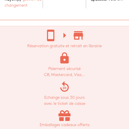
changement
stay_current_portrait
arrow_right
store_mall_directory
Réservation gratuite et retrait en librairie
lock
Paiement sécurisé
CB, Mastercard, Visa...
replay_30
Echange sous 30 jours
avec le ticket de caisse
Emballages cadeaux offerts