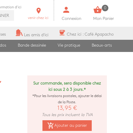
person
shopping_basket
formation d'ici
0
room
NNER
venir chez ici
Connexion
Mon Panier
coffee
ises
Chez ici : Café Apapacho
Les amis d'ici
ados
Bande dessinée
Vie pratique
Beaux-arts
,
Sur commande, sera disponible chez
ici sous 2 à 3 jours.*
*Pour les livraisons postales, ajouter le délai
de la Poste.
13,95 €
Tous les prix incluent la TVA
add_shopping_cart
Ajouter au panier