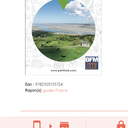
Ean :
9782305135724
Rayon(s)
guides France
stay_current_portrait
arrow_right
store_mall_directory
lock