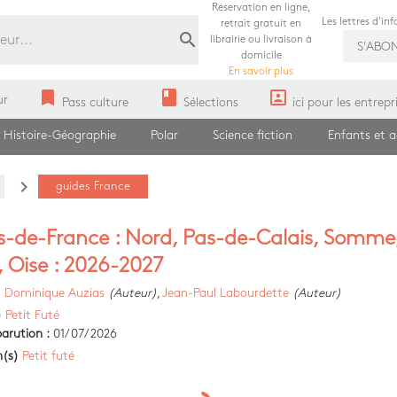
Réservation en ligne,
Les lettres d'in
retrait gratuit en
search
librairie ou livraison à
S'ABO
domicile
En savoir plus
bookmark
book
portrait
ur
Pass culture
Sélections
ici pour les entrepr
Histoire-Géographie
Polar
Science fiction
Enfants et 
navigate_next
guides France
-de-France : Nord, Pas-de-Calais, Somme
, Oise : 2026-2027
)
Dominique Auzias
(Auteur)
,
Jean-Paul Labourdette
(Auteur)
)
Petit Futé
arution :
01/07/2026
n(s)
Petit futé