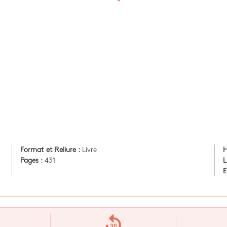
Format et Reliure :
Livre
H
Pages :
431
L
E
replay_30