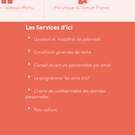
s cadeaux offerts
Prix unique du livre en France
Les Services d'ici
arrow_right
Livraison et modalités de paiement
arrow_right
Conditions générales de vente
arrow_right
Conseil de lecture personnalisé par email
arrow_right
Le programme "les amis d'ici"
arrow_right
Charte de confidentialité des données
personnelles
arrow_right
Pass culture