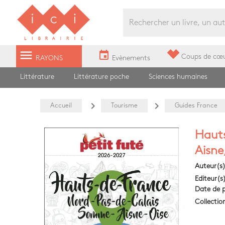
Librairie Ici Grands Boulevards
menu
event
Coups de cœ
RAYONS
Evènements
Littérature
Littérature poche
Sciences humaines
navigate_next
navigate_next
Accueil
Tourisme
Guides France
Hauts
Aisne
Auteur(s
Editeur(s
Date de p
Collectio