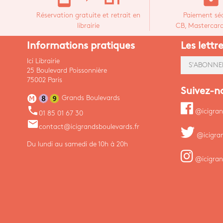
Réservation gratuite et retrait en
Paiement séc
librairie
CB, Mastercard,
Informations pratiques
Les lettr
Ici Librairie
S'ABONNE
25 Boulevard Poissonnière
75002 Paris
Suivez-n
Grands Boulevards
phone
@icigran
01 85 01 67 30
email
contact@icigrandsboulevards.fr
@icigra
Du lundi au samedi de 10h à 20h
@icigran