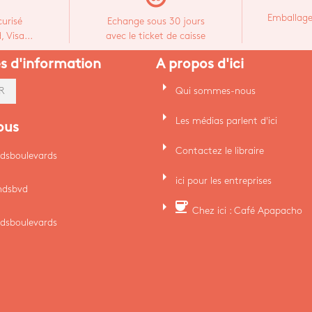
Emballage
urisé
Echange sous 30 jours
 Visa...
avec le ticket de caisse
es d'information
A propos d'ici
arrow_right
Qui sommes-nous
R
arrow_right
Les médias parlent d'ici
ous
arrow_right
Contactez le libraire
dsboulevards
arrow_right
ici pour les entreprises
ndsbvd
arrow_right
coffee
Chez ici : Café Apapacho
dsboulevards