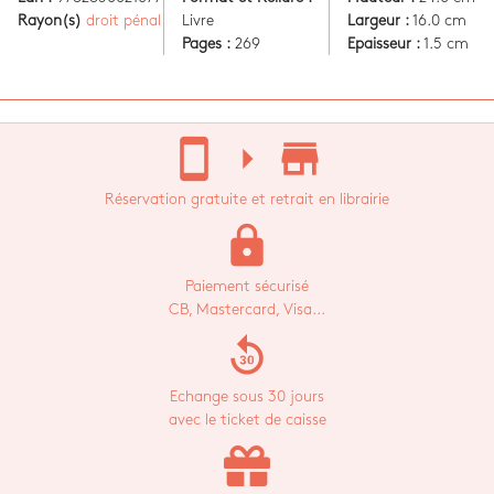
Rayon(s)
droit pénal
Livre
Largeur :
16.0 cm
Pages :
269
Epaisseur :
1.5 cm
stay_current_portrait
arrow_right
store_mall_directory
Réservation gratuite et retrait en librairie
lock
Paiement sécurisé
CB, Mastercard, Visa...
replay_30
Echange sous 30 jours
avec le ticket de caisse