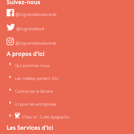
Suivez-nous
@icigrandsboulevards
@icigrandsbvd
@icigrandsboulevards
A propos d'ici
arrow_right
Qui sommes-nous
arrow_right
Les médias parlent d'ici
arrow_right
Contactez le libraire
arrow_right
ici pour les entreprises
arrow_right
coffee
Chez ici : Café Apapacho
Les Services d'ici