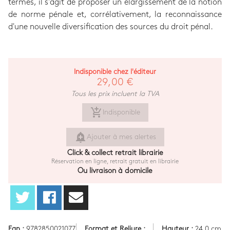
termes, il s'agit de proposer un élargissement de la notion
de norme pénale et, corrélativement, la reconnaissance
d'une nouvelle diversification des sources du droit pénal.
Indisponible chez l'éditeur
29,00 €
Tous les prix incluent la TVA
add_shopping_cart
Indisponible
add_alert
Ajouter à mes alertes
Click & collect retrait librairie
Réservation en ligne, retrait gratuit en librairie
Ou livraison à domicile
Ean :
9782850021077
Format et Reliure :
Hauteur :
24.0 cm