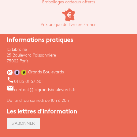
Emballages cadeaux offerts
Prix unique du livre en France
Informations pratiques
Ici Librairie
25 Boulevard Poissonnière
75002 Paris
Grands Boulevards
phone
01 85 01 67 30
email
contact@icigrandsboulevards.fr
Du lundi au samedi de 10h à 20h
Les lettres d'information
S'ABONNER