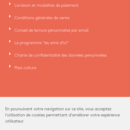
arrow_right
Livraison et modalités de paiement
arrow_right
Conditions générales de vente
arrow_right
Conseil de lecture personnalisé par email
arrow_right
Le programme "les amis d'ici"
arrow_right
Charte de confidentialité des données personnelles
arrow_right
Pass culture
En poursuivant votre navigation sur ce site, vous acceptez
l'utilisation de cookies permettant d'améliorer votre expérience
utilisateur.