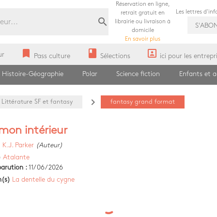
Réservation en ligne,
Les lettres d'in
retrait gratuit en
search
librairie ou livraison à
S'ABO
domicile
En savoir plus
bookmark
book
portrait
ur
Pass culture
Sélections
ici pour les entrepr
Histoire-Géographie
Polar
Science fiction
Enfants et 
navigate_next
Littérature SF et fantasy
fantasy grand format
mon intérieur
)
K.J. Parker
(Auteur)
)
Atalante
arution :
11/06/2026
n(s)
La dentelle du cygne