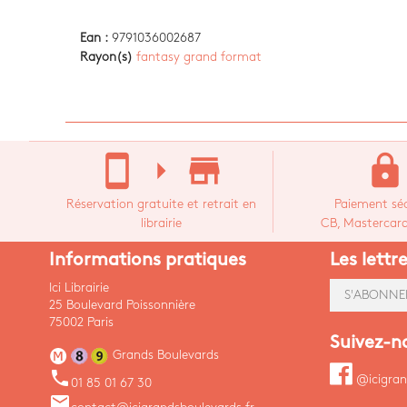
Ean :
9791036002687
Rayon(s)
fantasy grand format
stay_current_portrait
arrow_right
store_mall_directory
lock
Réservation gratuite et retrait en
Paiement séc
librairie
CB, Mastercard,
Informations pratiques
Les lettr
Ici Librairie
S'ABONNE
25 Boulevard Poissonnière
75002 Paris
Suivez-n
Grands Boulevards
phone
@icigran
01 85 01 67 30
email