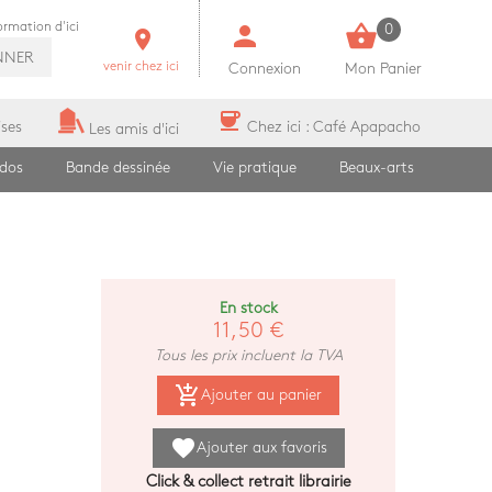
person
shopping_basket
formation d'ici
0
room
NNER
venir chez ici
Connexion
Mon Panier
coffee
ises
Chez ici : Café Apapacho
Les amis d'ici
ados
Bande dessinée
Vie pratique
Beaux-arts
En stock
11,50 €
Tous les prix incluent la TVA
add_shopping_cart
Ajouter au panier
favorite
Ajouter aux favoris
Click & collect retrait librairie