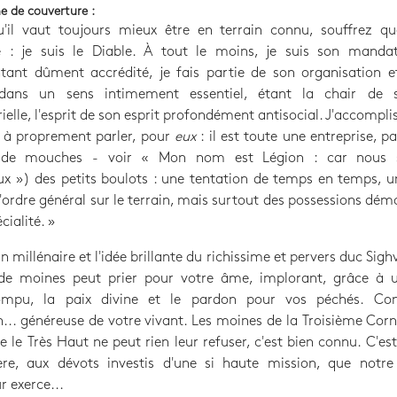
e de couverture :
u'il vaut toujours mieux être en terrain connu, souffrez q
e : je suis le Diable. À tout le moins, je suis son mandat
tant dûment accrédité, je fais partie de son organisation e
ans un sens intimement essentiel, étant la chair de s
elle, l'esprit de son esprit profondément antisocial. J'accomplis
, à proprement parler, pour
eux
: il est toute une entreprise, pa
 de mouches - voir « Mon nom est Légion : car nous
x ») des petits boulots : une tentation de temps en temps, u
d'ordre général sur le terrain, mais surtout des possessions dé
cialité. »
n millénaire et l'idée brillante du richissime et pervers duc Sighva
de moines peut prier pour votre âme, implorant, grâce à 
rompu, la paix divine et le pardon pour vos péchés. Co
... généreuse de votre vivant. Les moines de la Troisième Corn
e le Très Haut ne peut rien leur refuser, c'est bien connu. C'es
re, aux dévots investis d'une si haute mission, que notre 
r exerce...