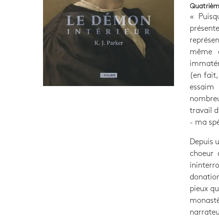
Quatrièm
« Puisq
présent
représen
même d
immatéri
(en fait
essaim
nombreu
travail 
- ma spé
Depuis u
choeur 
ininter
donation
pieux qu
monastè
narrateu