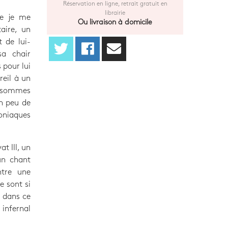
Réservation en ligne, retrait gratuit en
librairie
ue je me
Ou livraison à domicile
aire, un
t de lui-
a chair
 pour lui
reil à un
 sommes
n peu de
moniaques
t III, un
un chant
ntre une
e sont si
t dans ce
infernal