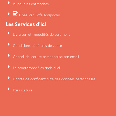
arrow_right
ici pour les entreprises
arrow_right
coffee
Chez ici : Café Apapacho
Les Services d'ici
arrow_right
Livraison et modalités de paiement
arrow_right
Conditions générales de vente
arrow_right
Conseil de lecture personnalisé par email
arrow_right
Le programme "les amis d'ici"
arrow_right
Charte de confidentialité des données personnelles
arrow_right
Pass culture