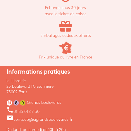
Echange sous 30 jours
avec le ticket de caisse
Emballages cadeaux offerts
Prix unique du livre en France
Informations pratiques
Ici Librairie
25 Boulevard Poissonnière
75002 Paris
Grands Boulevards
phone
01 85 01 67 30
email
contact@icigrandsboulevards.fr
Du lundi au samedi de 10h à 20h