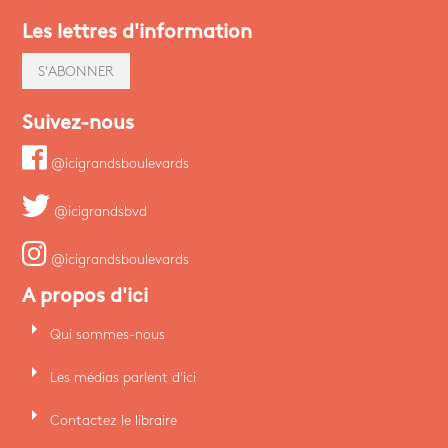
Les lettres d'information
S'ABONNER
Suivez-nous
@icigrandsboulevards
@icigrandsbvd
@icigrandsboulevards
A propos d'ici
arrow_right
Qui sommes-nous
arrow_right
Les médias parlent d'ici
arrow_right
Contactez le libraire