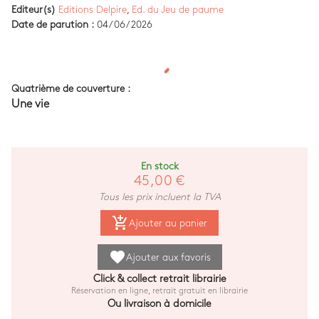
Editeur(s)
Editions Delpire
,
Ed. du Jeu de paume
Date de parution :
04/06/2026
Quatrième de couverture :
Une vie
En stock
45,00 €
Tous les prix incluent la TVA
add_shopping_cart
Ajouter au panier
favorite
Ajouter aux favoris
Click & collect retrait librairie
Réservation en ligne, retrait gratuit en librairie
Ou livraison à domicile