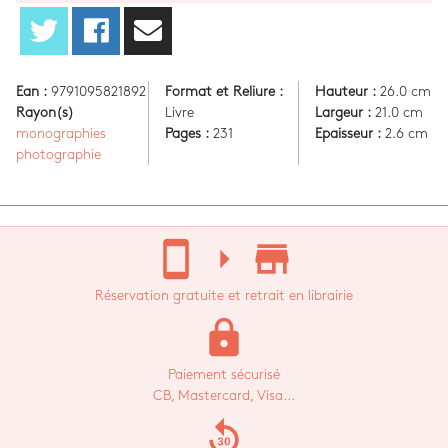
Ean :
9791095821892
Format et Reliure :
Hauteur :
26.0 cm
Rayon(s)
Livre
Largeur :
21.0 cm
monographies
Pages :
231
Epaisseur :
2.6 cm
photographie
stay_current_portrait
arrow_right
store_mall_directory
Réservation gratuite et retrait en librairie
lock
Paiement sécurisé
CB, Mastercard, Visa...
replay_30