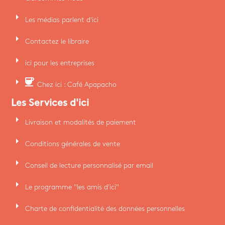
arrow_right
Les médias parlent d'ici
arrow_right
Contactez le libraire
arrow_right
ici pour les entreprises
arrow_right
coffee
Chez ici : Café Apapacho
Les Services d'ici
arrow_right
Livraison et modalités de paiement
arrow_right
Conditions générales de vente
arrow_right
Conseil de lecture personnalisé par email
arrow_right
Le programme "les amis d'ici"
arrow_right
Charte de confidentialité des données personnelles