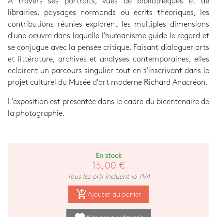
À travers ses portraits, vues de bibliothèques et de
librairies, paysages normands ou écrits théoriques, les
contributions réunies explorent les multiples dimensions
d'une oeuvre dans laquelle l'humanisme guide le regard et
se conjugue avec la pensée critique. Faisant dialoguer arts
et littérature, archives et analyses contemporaines, elles
éclairent un parcours singulier tout en s'inscrivant dans le
projet culturel du Musée d'art moderne Richard Anacréon.
L'exposition est présentée dans le cadre du bicentenaire de
la photographie.
En stock
15,00 €
Tous les prix incluent la TVA
add_shopping_cart
Ajouter au panier