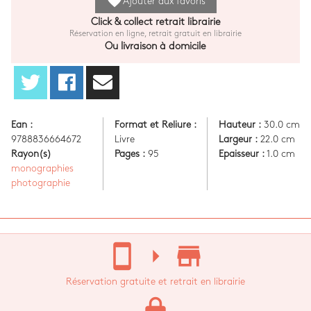
favorite
Ajouter aux favoris
Click & collect retrait librairie
Réservation en ligne, retrait gratuit en librairie
Ou livraison à domicile
Ean :
Format et Reliure :
Hauteur :
30.0 cm
9788836664672
Livre
Largeur :
22.0 cm
Rayon(s)
Pages :
95
Epaisseur :
1.0 cm
monographies
photographie
stay_current_portrait
arrow_right
store_mall_directory
Réservation gratuite et retrait en librairie
lock