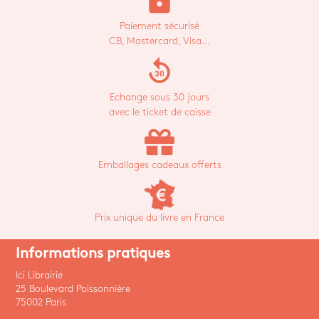
Paiement sécurisé
CB, Mastercard, Visa...
replay_30
Echange sous 30 jours
avec le ticket de caisse
Emballages cadeaux offerts
Prix unique du livre en France
Informations pratiques
Ici Librairie
25 Boulevard Poissonnière
75002 Paris