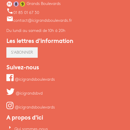
Grands Boulevards
phone
01 85 01 67 30
email
contact@icigrandsboulevards.fr
Du lundi au samedi de 10h à 20h
Les lettres d'information
S'ABONNER
Suivez-nous
@icigrandsboulevards
@icigrandsbvd
@icigrandsboulevards
A propos d'ici
arrow_right
Qui sommes-nous