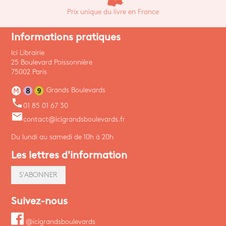
Prix unique du livre en France
Informations pratiques
Ici Librairie
25 Boulevard Poissonnière
75002 Paris
Grands Boulevards
phone
01 85 01 67 30
email
contact@icigrandsboulevards.fr
Du lundi au samedi de 10h à 20h
Les lettres d'information
S'ABONNER
Suivez-nous
@icigrandsboulevards