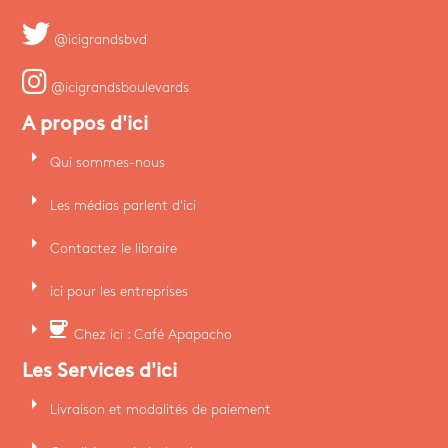
@icigrandsbvd
@icigrandsboulevards
A propos d'ici
arrow_right
Qui sommes-nous
arrow_right
Les médias parlent d'ici
arrow_right
Contactez le libraire
arrow_right
ici pour les entreprises
arrow_right
coffee
Chez ici : Café Apapacho
Les Services d'ici
arrow_right
Livraison et modalités de paiement
arrow_right