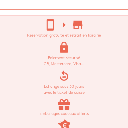
stay_current_portrait
arrow_right
store_mall_directory
Réservation gratuite et retrait en librairie
lock
Paiement sécurisé
CB, Mastercard, Visa...
replay_30
Echange sous 30 jours
avec le ticket de caisse
Emballages cadeaux offerts