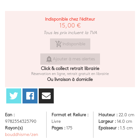
Indisponible chez l'éditeur
15,00 €
Tous les prix incluent la TVA
add_shopping_cart
Indisponible
add_alert
Ajouter à mes alertes
Click & collect retrait librairie
Réservation en ligne, retrait gratuit en librairie
Ou livraison à domicile
Ean :
Format et Reliure :
Hauteur :
22.0 cm
9782354323790
Livre
Largeur :
14.0 cm
Rayon(s)
Pages :
175
Epaisseur :
1.5 cm
bouddhisme/zen