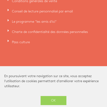
Conditions générales de vente
arrow_right
Conseil de lecture personnalisé par email
arrow_right
Le programme "les amis d'ici"
arrow_right
Charte de confidentialité des données personnelles
arrow_right
Pass culture
En poursuivant votre navigation sur ce site, vous acceptez
l'utilisation de cookies permettant d'améliorer votre expérience
utilisateur.
Ici Librairie - Paris Grands Boulevards © 2026 -
OK