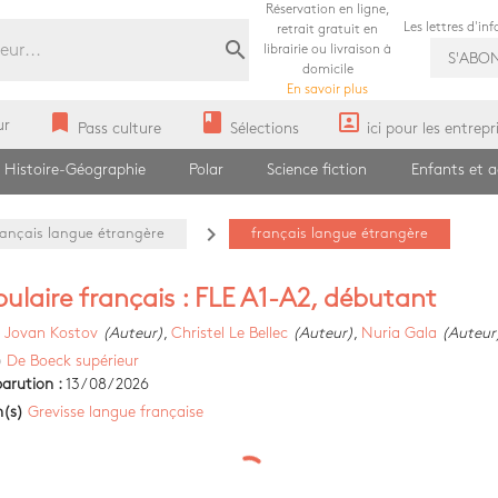
Réservation en ligne,
Les lettres d'in
retrait gratuit en
search
librairie ou livraison à
S'ABO
domicile
En savoir plus
bookmark
book
portrait
ur
Pass culture
Sélections
ici pour les entrepr
Histoire-Géographie
Polar
Science fiction
Enfants et 
navigate_next
rançais langue étrangère
français langue étrangère
ulaire français : FLE A1-A2, débutant
)
Jovan Kostov
(Auteur)
,
Christel Le Bellec
(Auteur)
,
Nuria Gala
(Auteur
)
De Boeck supérieur
arution :
13/08/2026
n(s)
Grevisse langue française