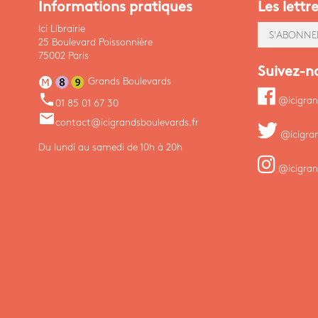
Informations pratiques
Les lettr
Ici Librairie
S'ABONNE
25 Boulevard Poissonnière
75002 Paris
Suivez-n
Grands Boulevards
phone
@icigran
01 85 01 67 30
email
contact@icigrandsboulevards.fr
@icigra
Du lundi au samedi de 10h à 20h
@icigran