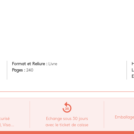
Format et Reliure :
Livre
H
Pages :
240
L
E
replay_30
Emballage
urisé
Echange sous 30 jours
 Visa...
avec le ticket de caisse