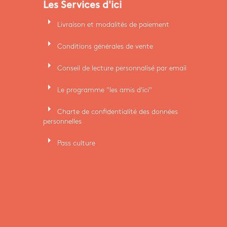
Les Services d'ici
arrow_right
Livraison et modalités de paiement
arrow_right
Conditions générales de vente
arrow_right
Conseil de lecture personnalisé par email
arrow_right
Le programme "les amis d'ici"
arrow_right
Charte de confidentialité des données
personnelles
arrow_right
Pass culture