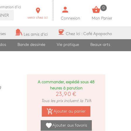
person
shopping_basket
formation d'ici
0
room
NNER
venir chez ici
Connexion
Mon Panier
coffee
ises
Chez ici : Café Apapacho
Les amis d'ici
ados
Bande dessinée
Vie pratique
Beaux-arts
A commander, expédié sous 48
)
heures à parution
23,90 €
Tous les prix incluent la TVA
add_shopping_cart
Ajouter au panier
favorite
Ajouter aux favoris