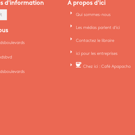
es d'information
A propos d'ici
arrow_right
Qui sommes-nous
R
arrow_right
Les médias parlent d'ici
ous
arrow_right
Contactez le libraire
dsboulevards
arrow_right
ici pour les entreprises
ndsbvd
arrow_right
coffee
Chez ici : Café Apapacho
dsboulevards