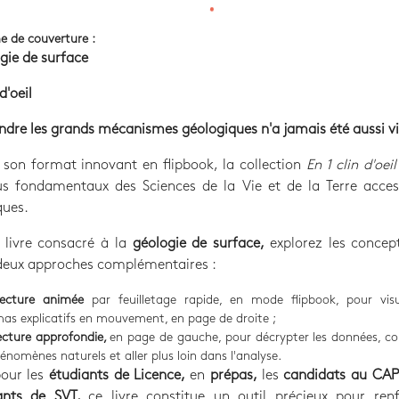
e de couverture :
gie de surface
d'oeil
re les grands mécanismes géologiques n'a jamais été aussi vis
son format innovant en flipbook, la collection
En 1 clin d'oeil
us fondamentaux des Sciences de la Vie et de la Terre access
ues.
 livre consacré à la
géologie de surface,
explorez les concep
 deux approches complémentaires :
lecture animée
par feuilletage rapide, en mode flipbook, pour visu
as explicatifs en mouvement, en page de droite ;
ecture approfondie,
en page de gauche, pour décrypter les données, c
hénomènes naturels et aller plus loin dans l'analyse.
our les
étudiants de Licence,
en
prépas,
les
candidats au CA
ants de SVT,
ce livre constitue un outil précieux pour renf