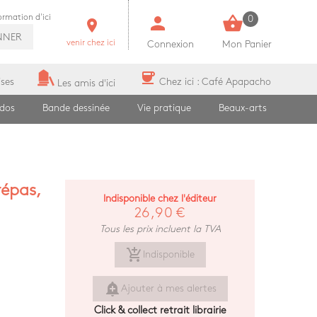
person
shopping_basket
formation d'ici
0
room
NNER
venir chez ici
Connexion
Mon Panier
coffee
ises
Chez ici : Café Apapacho
Les amis d'ici
ados
Bande dessinée
Vie pratique
Beaux-arts
répas,
Indisponible chez l'éditeur
26,90 €
Tous les prix incluent la TVA
add_shopping_cart
Indisponible
add_alert
Ajouter à mes alertes
Click & collect retrait librairie