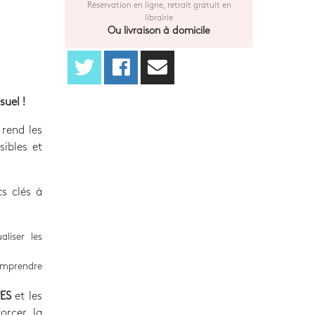
Réservation en ligne, retrait gratuit en
librairie
Ou livraison à domicile
uel !
rend les
ibles et
ts clés à
aliser les
omprendre
PES
et les
orcer la