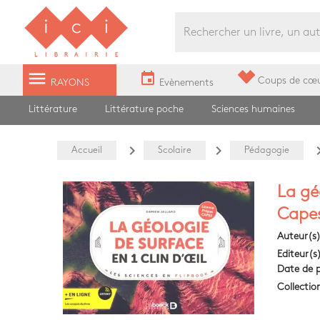
Librairie Ici Grands Boulevards
menu
event
Coups de cœ
RAYONS
Evènements
Littérature
Littérature poche
Sciences humaines
navigate_next
navigate_next
navigat
Accueil
Scolaire
Pédagogie
La géo
Cape
Auteur(s
Editeur(s
Date de p
Collectio