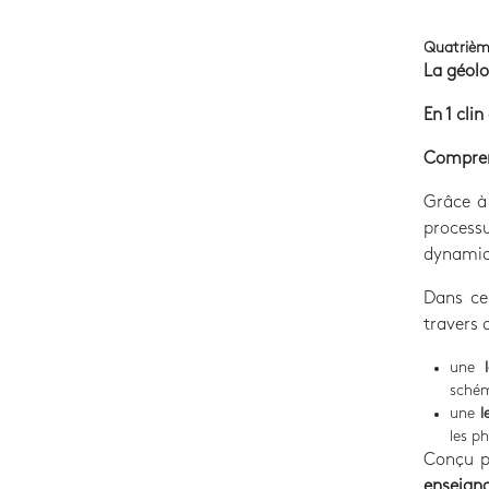
Quatrièm
La géolo
En 1 clin 
Comprend
Grâce à 
process
dynamiq
Dans ce
travers
une
schém
une
l
les p
Conçu p
enseign