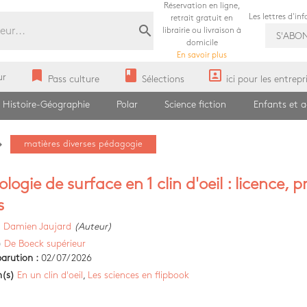
Réservation en ligne,
Les lettres d'in
retrait gratuit en
search
librairie ou livraison à
S'ABO
domicile
En savoir plus
bookmark
book
portrait
ur
Pass culture
Sélections
ici pour les entrepr
Histoire-Géographie
Polar
Science fiction
Enfants et 
e_next
matières diverses pédagogie
logie de surface en 1 clin d'oeil : licence, p
s
)
Damien Jaujard
(Auteur)
)
De Boeck supérieur
arution :
02/07/2026
n(s)
En un clin d'oeil
,
Les sciences en flipbook