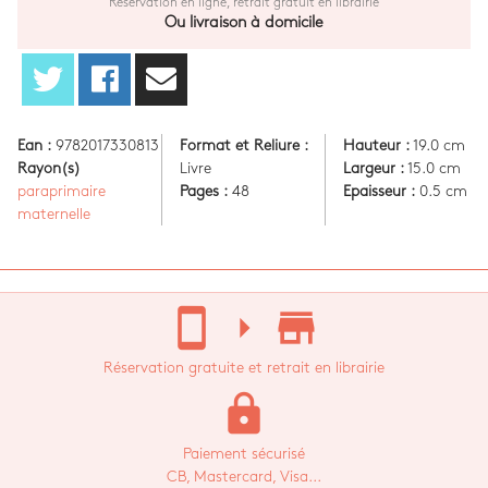
Réservation en ligne, retrait gratuit en librairie
Ou livraison à domicile
Ean :
9782017330813
Format et Reliure :
Hauteur :
19.0 cm
Rayon(s)
Livre
Largeur :
15.0 cm
paraprimaire
Pages :
48
Epaisseur :
0.5 cm
maternelle
stay_current_portrait
arrow_right
store_mall_directory
Réservation gratuite et retrait en librairie
lock
Paiement sécurisé
CB, Mastercard, Visa...