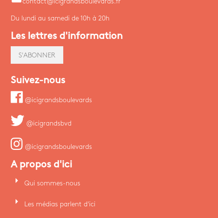
contact@icigrandsboulevards.fr
Du lundi au samedi de 10h à 20h
Les lettres d'information
S'ABONNER
Suivez-nous
@icigrandsboulevards
@icigrandsbvd
@icigrandsboulevards
A propos d'ici
arrow_right
Qui sommes-nous
arrow_right
Les médias parlent d'ici