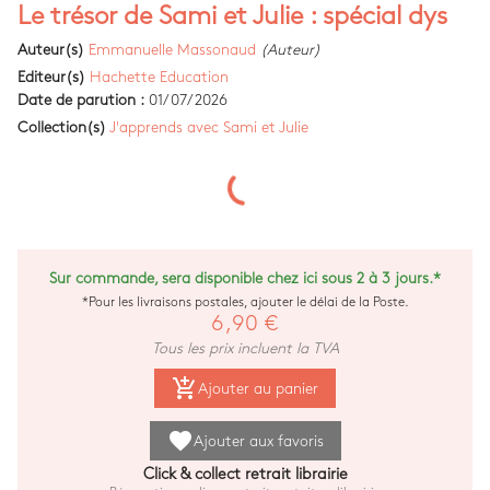
Le trésor de Sami et Julie : spécial dys
Auteur(s)
Emmanuelle Massonaud
(Auteur)
Editeur(s)
Hachette Education
Date de parution :
01/07/2026
Collection(s)
J'apprends avec Sami et Julie
Sur commande, sera disponible chez ici sous 2 à 3 jours.*
*Pour les livraisons postales, ajouter le délai de la Poste.
6,90 €
Tous les prix incluent la TVA
add_shopping_cart
Ajouter au panier
favorite
Ajouter aux favoris
Click & collect retrait librairie