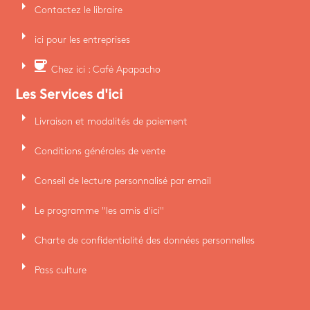
arrow_right
Contactez le libraire
arrow_right
ici pour les entreprises
arrow_right
coffee
Chez ici : Café Apapacho
Les Services d'ici
arrow_right
Livraison et modalités de paiement
arrow_right
Conditions générales de vente
arrow_right
Conseil de lecture personnalisé par email
arrow_right
Le programme "les amis d'ici"
arrow_right
Charte de confidentialité des données personnelles
arrow_right
Pass culture