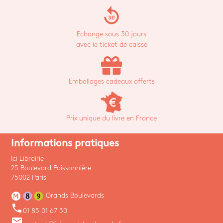
replay_30
Echange sous 30 jours
avec le ticket de caisse
Emballages cadeaux offerts
Prix unique du livre en France
Informations pratiques
Ici Librairie
25 Boulevard Poissonnière
75002 Paris
Grands Boulevards
phone
01 85 01 67 30
email