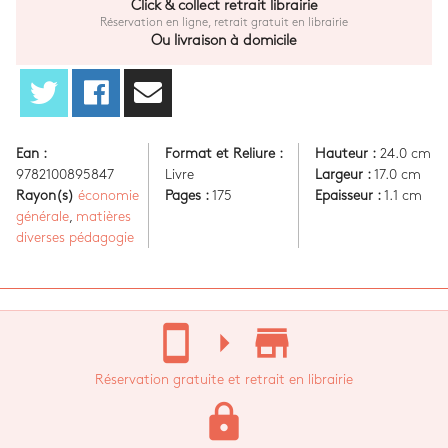
Click & collect retrait librairie
Réservation en ligne, retrait gratuit en librairie
Ou livraison à domicile
Ean :
Format et Reliure :
Hauteur :
24.0 cm
9782100895847
Livre
Largeur :
17.0 cm
Rayon(s)
économie
Pages :
175
Epaisseur :
1.1 cm
générale
,
matières
diverses pédagogie
stay_current_portrait
arrow_right
store_mall_directory
Réservation gratuite et retrait en librairie
lock