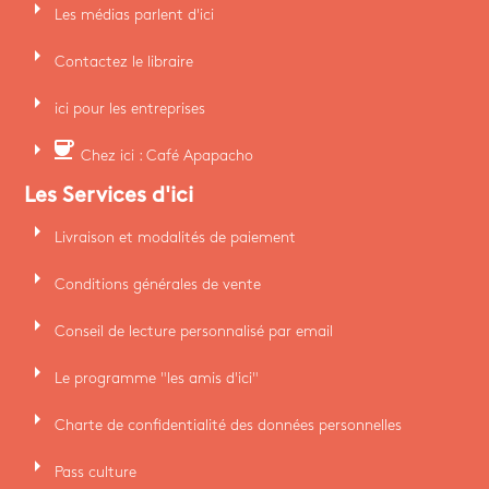
arrow_right
Les médias parlent d'ici
arrow_right
Contactez le libraire
arrow_right
ici pour les entreprises
arrow_right
coffee
Chez ici : Café Apapacho
Les Services d'ici
arrow_right
Livraison et modalités de paiement
arrow_right
Conditions générales de vente
arrow_right
Conseil de lecture personnalisé par email
arrow_right
Le programme "les amis d'ici"
arrow_right
Charte de confidentialité des données personnelles
arrow_right
Pass culture