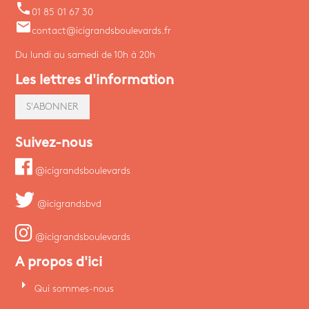
phone
01 85 01 67 30
email
contact@icigrandsboulevards.fr
Du lundi au samedi de 10h à 20h
Les lettres d'information
S'ABONNER
Suivez-nous
@icigrandsboulevards
@icigrandsbvd
@icigrandsboulevards
A propos d'ici
arrow_right
Qui sommes-nous